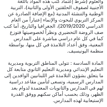
والعلوم (شرط إعتماد كتب هذه المواد باللغة
الأجنبية لصفوف الحلقتين الأولى والثانية)، التربية
الوطنية والتنشئة المدنية (مع الإضافة الصادرة عن
المركز التربوي للبحوث والإنماء إعتباراً من العام
الدراسي 2019/2020)، الجغرافيا والتاريخ، أما كتب
صف الروضة التحضيري ونظراً لخصوصيتها فتوزع
كما في كل عام دراسي مباشرة على المدارس
المعنية، وفق أعداد التلامذة في كل منها، بواسطة
منظمة اليونيسيف.
المادة السادسة : تتولى المناطق التربوية ومديرية
التعليم الإبتدائي ومديرية التعليم الثانوي متابعة كل
ما يتعلق بشؤون التلامذة غير اللبنانيين الوافدين إلى
المدارس الرسمية، وتسعى لتأمين مقاعد دراسية
لهم في المدارس والثانويات المعتمدة لدوام بعد
الظهر، وذلك بحسب أماكن سكنهم ووفق القدرة
الإستيعابية لهذه المدارس.