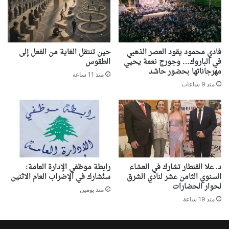
فادي محمود يقود العصر الذهبي
حين تنتقل الغاية من الفعل إلى
في الباروك… وجورج نعمة يحيي
الطقوس
مهرجاناتها بحضور حاشد
منذ 11 ساعة
منذ 9 ساعات
د. علا القنطار تشارك في العشاء
رابطة موظفي الإدارة العامة:
السنوي الثامن عشر لنادي الشرق
سنُشارك في الإضراب العام الاثنين
لحوار الحضارات
منذ يومين
منذ 19 ساعة