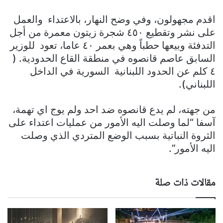
اقدم مجهولون، وفي وضح النهار، بالاعتداء والعمل
على نشر وتقطيع ٤٥٠ شجرة زيتون معمرة من أجل
التدفئة وبيعها حطباً وهي بعمر ٤٠ عاما، تعود للوزير
السابق عاصم قانصوه في منطقة القاع الحدودية. (
٤ كلم عن الحدود اللبنانية السورية في الداخل
اللبناني).
من جهته، لم يدع قانصوه ضد احد ولم يوج اي تهمة،
آسفا “لما وصلت اليه الأمور من عمليات اعتداء على
الثروة النباتية بسبب الوضع المتردي الذي وصلت
اليه الأمور”.
مقالات ذات صلة