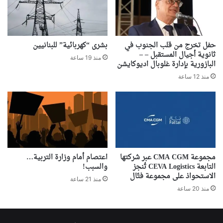
حفل تخرج من قلب الجنوب في
بشرى “كهربائية” للبنانيين
ثانوية أجيال المستقبل – –
منذ 19 ساعة
البازورية بإدارة غلوبال اديوكايشن
منذ 12 ساعة
مجموعة CMA CGM عبر شركتها
اعتصام أمام وزارة التربية…
التابعة CEVA Logistics تُنجز
والسبب!
الاستحواذ على مجموعة فتّال
منذ 21 ساعة
منذ 20 ساعة