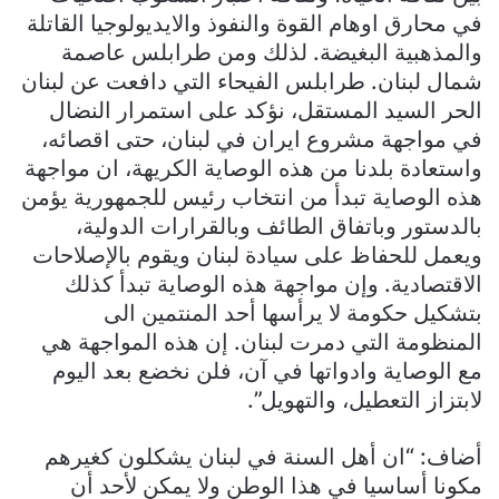
في محارق اوهام القوة والنفوذ والايديولوجيا القاتلة
والمذهبية البغيضة. لذلك ومن طرابلس عاصمة
شمال لبنان. طرابلس الفيحاء التي دافعت عن لبنان
الحر السيد المستقل، نؤكد على استمرار النضال
في مواجهة مشروع ايران في لبنان، حتى اقصائه،
واستعادة بلدنا من هذه الوصاية الكريهة، ان مواجهة
هذه الوصاية تبدأ من انتخاب رئيس للجمهورية يؤمن
بالدستور وباتفاق الطائف وبالقرارات الدولية،
ويعمل للحفاظ على سيادة لبنان ويقوم بالإصلاحات
الاقتصادية. وإن مواجهة هذه الوصاية تبدأ كذلك
بتشكيل حكومة لا يرأسها أحد المنتمين الى
المنظومة التي دمرت لبنان. إن هذه المواجهة هي
مع الوصاية وادواتها في آن، فلن نخضع بعد اليوم
لابتزاز التعطيل، والتهويل”.
أضاف: “ان أهل السنة في لبنان يشكلون كغيرهم
مكونا أساسيا في هذا الوطن ولا يمكن لأحد أن