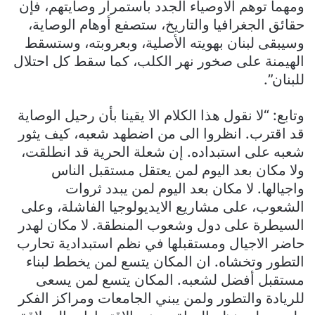
ومهما توهم الاوصياء الجدد باستمرار وصايتهم، فإن
حقائق الجغرافيا والتاريخ، ستصفع أوهام الوصاية،
وسيبقى لبنان بهويته الأصلية، وبعروبته، وستسقط
الهيمنة على صخور نهر الكلب، كما سقط كل احتلال
للبنان”.
وتابع: “لا نقول هذا الكلام الا يقينا بأن رحيل الوصاية
قد اقترب. انظروا الى من اضطهد شعبه، كيف يثور
شعبه على استبداده. إن شعلة الحرية قد انطلقت،
ولا مكان بعد اليوم لمن يعتقل مستقبل الناس
واجيالها. لا مكان بعد اليوم لمن يبدد ثروات
الشعوب، على مشاريع الايديولوجيا الفاشلة، وعلى
السيطرة على دول وشعوب المنطقة. لا مكان لهدر
حاضر الاجيال ومستقبلها في نظم استبدادية تحارب
التطور وتخشاه. ان المكان يتسع لمن يخطط لبناء
مستقبل أفضل لشعبه. المكان يتسع لمن يسعى
للريادة والتطور ولمن يبني الجامعات ومراكز الفكر