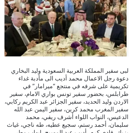
لبى سفير المملكة العربية السعودية وليد البخاري
دعوة رجل الاعمال محمد أديب الى مأدبة غداء
تكريمية على شرفه في منتجع “ميرامار” في
طرابلس، بحضور سفير تونس بواري الامام، سفير
الاردن وليد الحديد، سفير الجزائر عبد الكريم ركابي،
سفير المغرب محمد كرين، سفير اليمن عبد الله
الدعيس، النواب اللواء أشرف ريفي، محمد
سليمان، أحمد رستم، سجيع عطيه، طه ناجي، غياث
يزبك، فادي كرم، أديب عبد المسيح، ايهاب مطر،