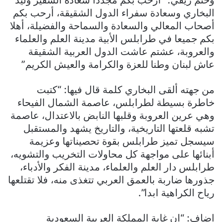
وختم ريفي: “أرحب بكم مجددا سعادة السفير وليد
البخاري وسعادة سفراء الدول الشقيقة، أرحب بكم
أصحاب المعالي والسعادة والسماحة والفضيلة، أهلا
بكم جميعا في طرابلس الأبية مدينة العلم والعلماء
والعروبة، عشتم عاشت الدول العربية الشقيقة
عاش لبنان وطنا للعزة والكرامة والعيش الكريم”
من جهته ألقى البخاري كلمة قال فيها: “كتبت
خاطرة بسيطة لطرابلس، عاصمة الشمال الفيحاء
وهي عرين العروبة وقلبها النابض بالاعتدال، عاصمة
تشبه قلعتها التاريخية، والتاريخ يشهد والمستقبل
سيسجل تميز طرابلس بقوة تحصيناتها وعزيمة
أبنائها على مواجهة كل محاولات التخريب والتشويه،
طرابلس دار العلم والعلماء، مدينة الفكر والأدباء،
جذورها ضاربة بالعمق العربي تتغذى منه، فلا تقتلعها
رياح الكراهية ابدا”.
اضاف: “ان غاية المملكة العربية السعودية