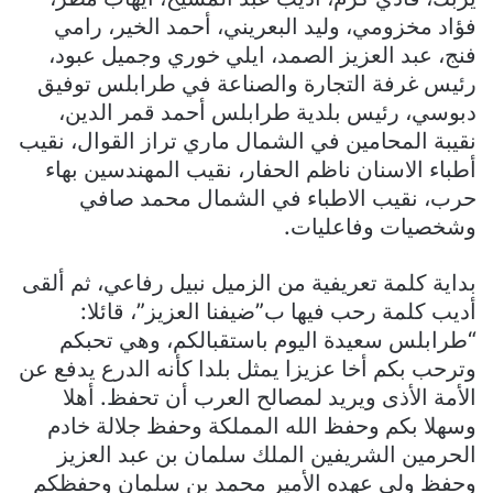
فؤاد مخزومي، وليد البعريني، أحمد الخير، رامي
فنج، عبد العزيز الصمد، ايلي خوري وجميل عبود،
رئيس غرفة التجارة والصناعة في طرابلس توفيق
دبوسي، رئيس بلدية طرابلس أحمد قمر الدين،
نقيبة المحامين في الشمال ماري تراز القوال، نقيب
أطباء الاسنان ناظم الحفار، نقيب المهندسين بهاء
حرب، نقيب الاطباء في الشمال محمد صافي
وشخصيات وفاعليات.
بداية كلمة تعريفية من الزميل نبيل رفاعي، ثم ألقى
أديب كلمة رحب فيها ب”ضيفنا العزيز”، قائلا:
“طرابلس سعيدة اليوم باستقبالكم، وهي تحبكم
وترحب بكم أخا عزيزا يمثل بلدا كأنه الدرع يدفع عن
الأمة الأذى ويريد لمصالح العرب أن تحفظ. أهلا
وسهلا بكم وحفظ الله المملكة وحفظ جلالة خادم
الحرمين الشريفين الملك سلمان بن عبد العزيز
وحفظ ولي عهده الأمير محمد بن سلمان وحفظكم