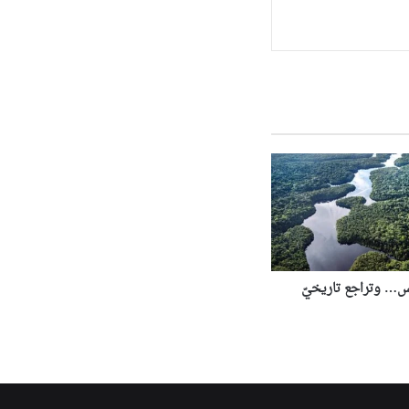
ّس… وتراجع تاريخيّ