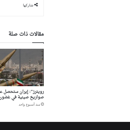
شاركها
مقالات ذات صلة
رويترز”: إيران ستحصل عل
صواريخ صينية في غضون 
منذ أسبوع واحد