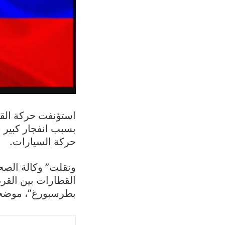
استؤنفت حركة القط
بسبب انفجار كبير 
حركة السيارات.
ونقلت” وكالة الص
القطارات بين القر
بطرسبورغ”، موضحة 