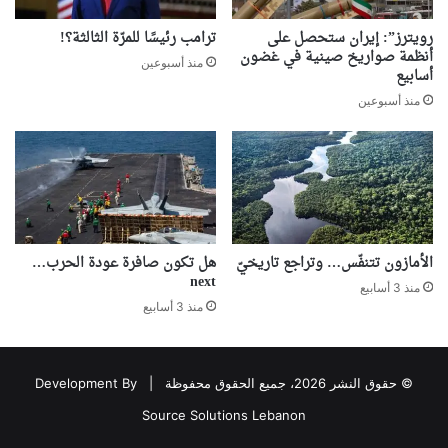
رويترز”: إيران ستحصل على
ترامب رئيسًا للمرّة الثالثة؟!
أنظمة صواريخ صينية في غضون
منذ أسبوعين
أسابيع
منذ أسبوعين
الأمازون تتنفّس… وتراجع تاريخيّ
هل تكون صافرة عودة الحرب…
next
منذ 3 أسابيع
منذ 3 أسابيع
© حقوق النشر 2026، جميع الحقوق محفوظة |
Development By
Source Solutions Lebanon