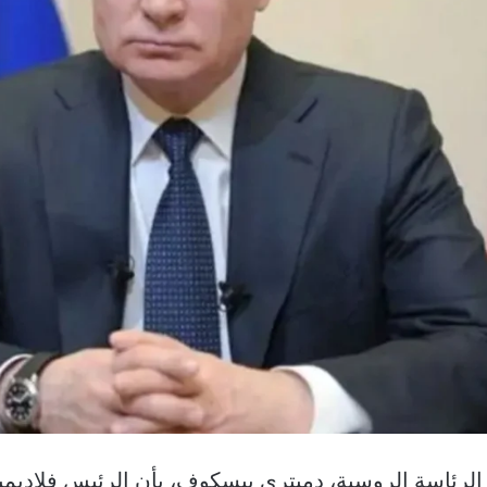
لرئاسة الروسية، دميتري بيسكوف، بأن الرئيس فلاديمي