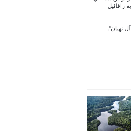
ة رافائيل
 نهيان”.