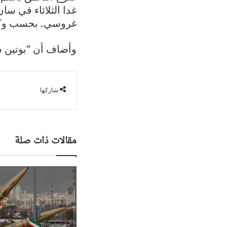
غدا الثلاثاء في سان
غروسي. بحسب وكالة
وأضاف أن “بوتين س
شاركها
مقالات ذات صلة