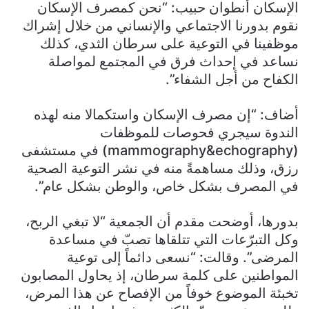
الإسكان أنطوان حبيب: “نحن كمصرف الإسكان
نقوم بدورنا الاجتماعي والإنساني من خلال إشراك
موظفينا في التوعية على سرطان الثدي، كذلك
نساعد في إحداث فرق في المجتمع لمواصلة
الكفاح من أجل الشفاء”.
أضاف: “إن مصرف الإسكان واستكمالا منه لهذه
الندوة سيجري فحوصات للموظفات
(mammography&echography) في مستشفى
رزق، وذلك مساهمةً منه في نشر التوعية الصحية
في المصرف بشكل خاص، والوطن بشكل عام”.
بدورها، أوضحت مقدم أن الجمعية “لا تبغي الربح،
وكل التبرّعات التي تتلقاها تصبّ في مساعدة
المرضى”. وقالت: “نسعى دائماً إلى توعية
المواطنين على كلمة سرطان، إذ يحاول المصابون
تخبئة الموضوع خوفاً من الإفصاح عن هذا المرض،