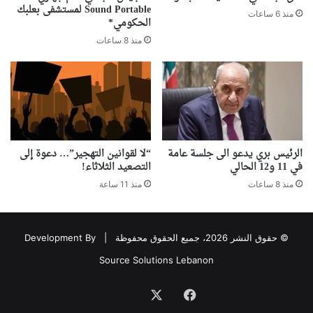
Sound Portable لمستشفى بعلبك
منذ 6 ساعات
الحكومي*
منذ 8 ساعات
الرئيس بري يدعو الى جلسة عامة
“لا لقوانين التهجير”… دعوة إلى
في 11 و12 الحالي
التصعيد الثلاثاء!
منذ 8 ساعات
منذ 11 ساعة
© حقوق النشر 2026، جميع الحقوق محفوظة |
Development By
Source Solutions Lebanon
فيسبوك
‫X
Association