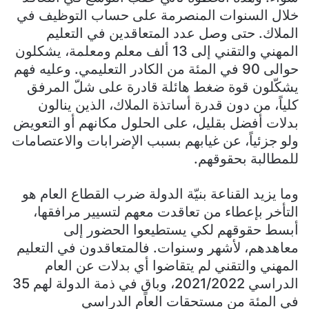
خلال السنوات المنصرمة على حساب التوظيف في
الملاك. حتى وصل عدد المتعاقدين في التعليم
المهني والتقني إلى 13 ألف معلم ومعلمة، يشكلون
حوالى 90 في المئة من الكادر التعليمي. وعليه فهم
يشكّلون قوة ضغط هائلة قادرة على شلّ المرفق
كلياً، من دون قدرة أساتذة الملاك، الذين ينالون
بدلات أفضل بقليل، على الحلول مكانهم أو التعويض
ولو جزئياً، عن غيابهم بسبب الإضرابات والاعتصامات
للمطالبة بحقوقهم.
وما يزيد القناعة بنيّة الدولة ضرب القطاع العام هو
التأخر بإعطاء من تعاقدت معهم لتسيير مرافقها،
أبسط حقوقهم لكي يستطيعوا الحضور إلى
معاهدهم، لأشهر وسنوات. فالمتعاقدون في التعليم
المهني والتقني لم يتقاضوا أي بدلات عن العام
الدراسي 2021/2022، وباقٍ في ذمة الدولة لهم 35
في المئة من مستحقات العام الدراسي