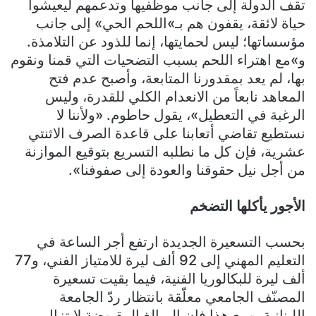
تقف الدولة إلى جانب موظّفيها وتدعمهم ليعيشوا
حياة لائقة، يقفون هم بـ»اللحم الحي» إلى جانب
مؤسساتها؛ ليس لحمايتها، إنما للذود عن التلامذة.
و»مع اهتراء اللحم بسبب التضحيات التي قمنا ونقوم
بها، لم يعد بمقدورنا المتابعة، وأصبح عدم فتح
المعاهد نابعاً من الانعدام الكلي للقدرة، وليس
الرغبة في التعطيل»، يقول حاطوم. «ولأننا لا
نستطيع تقاضي أتعابنا على قاعدة الصرف الاثنتي
عشرية، فإن كل ما نطلبه التسريع بتوقيع الموازنة
من أجل نيل حقوقنا والعودة إلى صفوفنا».
الأجور يأكلها التضخم
بحسب التسعيرة الجديدة ارتفع أجر الساعة في
التعليم المهني إلى 92 ألف ليرة للامتياز الفني، و77
ألف ليرة للبكالوريا الفنية، فيما بقيت تسعيرة
المصنّف الجامعي معلّقة بانتظار ردّ الجامعة
اللبنانية. ومع هذا فإن المبالغ المقبوضة لا تزال