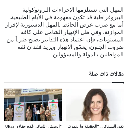
المهل التي تستلزمها الإجراءات البروتوكولية
البيروقراطية قد تكون مفهومة في الأيام الطبيعية،
أما مع ضرب عرض الحائط بالمهل الدستورية لإقرار
الموازنة، وفي ظل الإنهيار الشامل على كافة
المستويات، فإن اعتماد هذه التدابير يصبح ضرباً من
ضروب الجنون، يعمّق الانهيار ويزيد فقدان ثقة
المواطنين بالدولة والمسؤولين.
مقالات ذات صلة
ندى البستاني: “الحقيقة ما بتموت
*الجيش اللبناني قدم جهازي Ultra