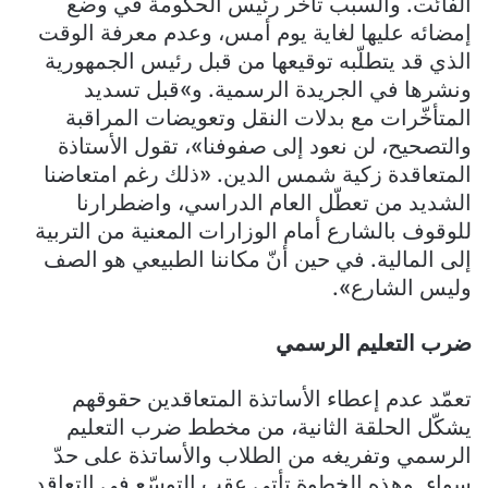
الفائت. والسبب تأخر رئيس الحكومة في وضع
إمضائه عليها لغاية يوم أمس، وعدم معرفة الوقت
الذي قد يتطلّبه توقيعها من قبل رئيس الجمهورية
ونشرها في الجريدة الرسمية. و»قبل تسديد
المتأخّرات مع بدلات النقل وتعويضات المراقبة
والتصحيح، لن نعود إلى صفوفنا»، تقول الأستاذة
المتعاقدة زكية شمس الدين. «ذلك رغم امتعاضنا
الشديد من تعطّل العام الدراسي، واضطرارنا
للوقوف بالشارع أمام الوزارات المعنية من التربية
إلى المالية. في حين أنّ مكاننا الطبيعي هو الصف
وليس الشارع».
ضرب التعليم الرسمي
تعمّد عدم إعطاء الأساتذة المتعاقدين حقوقهم
يشكّل الحلقة الثانية، من مخطط ضرب التعليم
الرسمي وتفريغه من الطلاب والأساتذة على حدّ
سواء. وهذه الخطوة تأتي عقب التوسّع في التعاقد