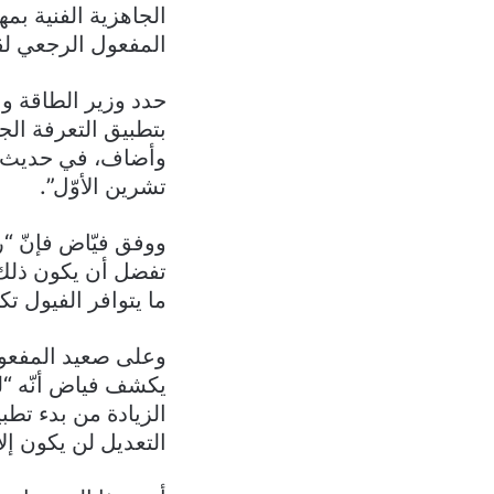
المفعول الرجعي لق
حدد وزير الطاقة وا
بتطبيق التعرفة الج
تشرين الأوّل”.
ووفق فيّاض فإنّ “ر
تفضل أن يكون ذلك ف
ما يتوافر الفيول تك
وعلى صعيد المفعول
يكشف فياض أنّه “ل
الزيادة من بدء تطب
التعديل لن يكون إلا 