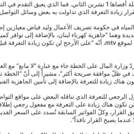
الجاهزية الفنية بمهلة أقصاها 1 تشرين الثاني. فما الذي يعيق التقدم
رار زيادة التعرفة الذي تداولت به بعض وسائل التواصل
لمياه في حكومة تصريف الأعمال وليد فياض معيارين إضاف
ديدة وهما “جاهزية كهرباء لبنان، بالإضافة إلى توافر كمي
وأضاف، في حديث لموقع mtv، أنّه “على الأرجح لن تكون زيادة ال
دّ وزارة المال على الخطة جاء مع عبارة “لا مانع” مع ال
ي ظلّ موافقة صريحة أكثر”، مشيراً إلى أنّ “الخطة تنص
ون هناك زيادة للتعرفة بالإضافة إلى تأمين الجاهزية الفني
 الرجعي للتعرفة الذي تناقله البعض على مواقع التواص
ن تكون هناك زيادة على التعرفة مع مفعول رجعي إطلاقا
يق القرار، وكلّ الفواتير السابقة تُسدد على السعر القد
عندما بصبح القرار نافذاً”.