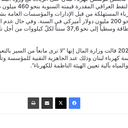
تسديد كامل كلفة النفط العراقي 
رباء المستهلكة من قبل الإدارات والمؤسسات العامة 
والمقدرة قيمتها بنحو 200 مليون دولار أميركي في السنة. وفي حال 
ترفع تعرفة مبيع الطاقة وسطياً إلى نحو 37,6 سنتاً لكلّ كيلو
وبتاريخ 15 أيلول 2022 قالت وزارة المال إنها “لا ترى مانعاً من السير ب
كهرباء لبنان وذلك عند الجاهزية التقنية للمؤسسة وتأ
لمياه بآلية تعيين الهيئة الناظمة للكهرباء”.
فيسبوك
‫X
مشاركة عبر البريد
طباعة