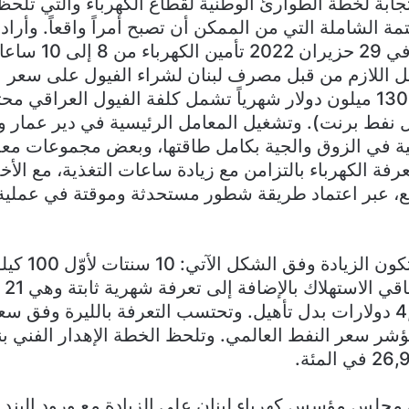
جابة لخطة الطوارئ الوطنية لقطاع الكهرباء والتي تلحظ م
عتمة الشاملة التي من الممكن أن تصبح أمراً واقعاً. وأرا
الخطة التي قدمها في 
يل اللازم من قبل مصرف لبنان لشراء الفيول على سعر
منصة صیرفة (نحو 130 ميلون دولار شهرياً تشمل كلفة الفيول العرا
رميل نفط برنت). وتشغيل المعامل الرئيسية في دير عمار و
 في الزوق والجية بكامل طاقتها، وبعض مجموعات معم
رفة الكهرباء بالتزامن مع زيادة ساعات التغذية، مع الأخذ 
ع، عبر اعتماد طريقة شطور مستحدثة وموقتة في عملي
ووفق خطة فياض تكو
و27 
أمبير إضافة إلى 4,3 دولارات بدل تأهيل. وتحتسب التعرفة بالليرة 
مجلس مؤسس كهرباء لبنان على الزيادة مع ورود البند أ