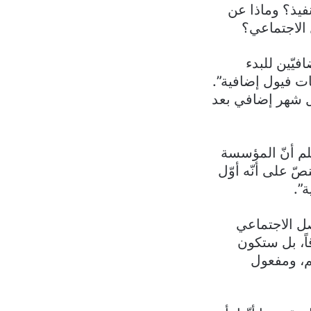
 في التنفيذ؟ وماذا عن
 الاجتماعي؟
يّين للبدء
ات فيول إضافية”.
تعرفة قبل شهر إضافي بعد
علم أنّ المؤسسة
ّ على أنّه أوّل
ة”.
ل الاجتماعي
ً، بل ستكون
يم، ومفعول