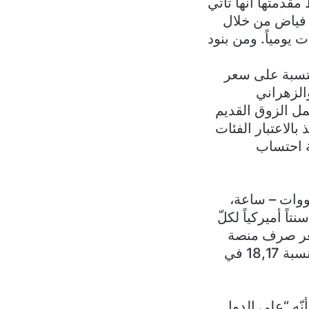
قدمتها أنّها تأتي
د فياض من خلال
29 حزيران 2022 تأمين الكهرباء من 8 إلى 10 ساعات يومياً. ومن بنود
قي محتسبة على سعر
الزهراني
ل الزوق القديم
بالاعتبار الفئات
ة احتساب
ن الزيادة وفق الشكل الآتي: 10 سنتات لأوّل 100 كيلووات – ساعة،
سنتاً أميركياً لباقي الاستهلاك بالإضافة إلى تعرفة شهرية ثابتة وهي 21 سنتاً أميركياً لكلّ
وفق سعر صرف منصة
“صيرفة” وتربط بمؤشر سعر النفط العالمي. وتلحظ الخطة الإهدار الفني بنسبة 18,17 في
نّه “على الدول