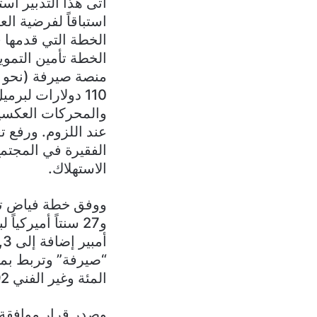
أتى هذا التدبير است
استباقاً لفرضية ال
الخطة تأمين التمو
110 دولارات لب
والمحركات العكسية
عند اللزوم. ورفع تع
الفقیرة في المجتم
الاستهلاك.
المئة وغير الفني 26,92 في المئة.
وصدر قرار موافقة 