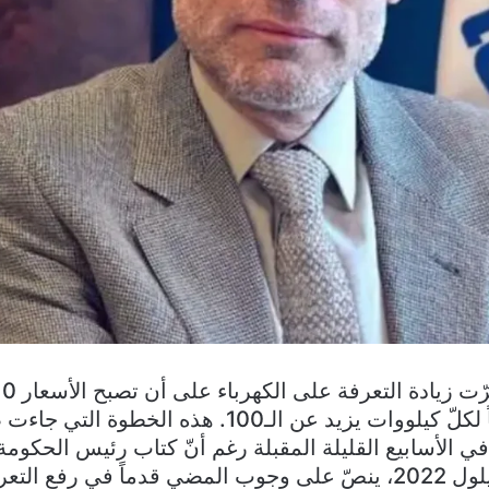
كيلووات، و27 سنتاً لكلّ كيلووات يزيد عن الـ100. هذ
 الأسابيع القليلة المقبلة رغم أنّ كتاب رئيس الحكومة
الصادر بتاريخ 28 أيلول 2022، ينصّ على وجوب المضي قدماً في رف