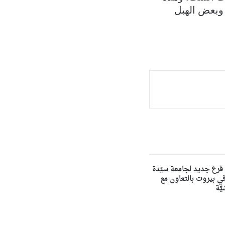
ن وبعض الهبل
فرع جديد لجامعة سيّدة
لويزة NDU في بيروت بالتعاون مع
َّة