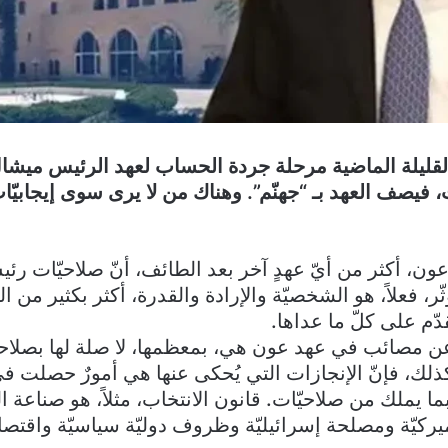
 القليلة الماضية مرحلة جردة الحساب لعهد الرئيس ميش
ت، فيصف العهد بـ “جهنّم”. وهناك من لا يرى سوى إيجابي
ن، أكثر من أيّ عهدٍ آخر بعد الطائف، أنّ صلاحيّات رئي
ثّر، فعلاً، هو الشخصيّة والإرادة والقدرة، أكثر بكثير من ا
ّم على كلّ ما عداها.
 عن مصائب في عهد عون هي، بمعظمها، لا صلة لها بصلاح
لك، فإنّ الإنجازات التي يُحكى عنها هي أمورٌ حصلت في
ما يملك من صلاحيّات. قانون الانتخاب، مثلاً، هو صناعة 
يركيّة ومصلحة إسرائيليّة وظروف دوليّة سياسيّة واقتصاد