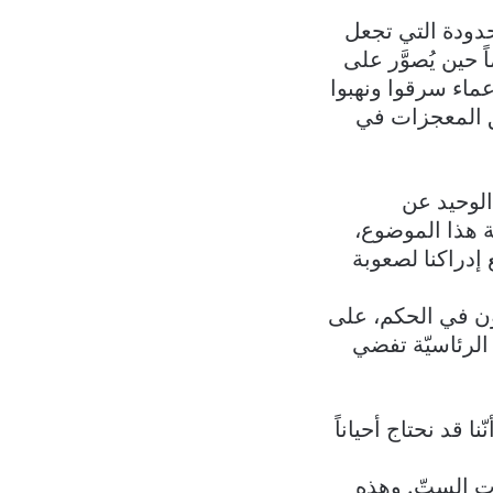
حدودة التي تجعل
ً حين يُصوَّر على
عماء سرقوا ونهبوا
ّق المعجزات في
الوحيد عن
ة هذا الموضوع،
إدراكنا لصعوبة
ون في الحكم، على
الرئاسيّة تفضي
 قد نحتاج أحياناً
ت الستّ. وهذه