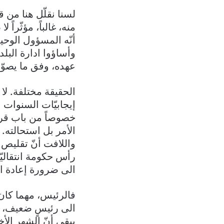
لسنا نقلّل هنا من 
منه، غالباً، مؤثّرا
أنّه المسؤول الوحيد
وأساؤوا ادارة البل
عهده، وفق ما يصوّر
الحقيقة مختلفة. ل
إيجابيّات السنوات 
خصوصاً من باب قراء
الأمر بل استحالته.
واللافت أنّ تقليص
رأس حكومة انتقاليّ
الى ضرورة إعادة ال
فالرئيس، مهما كان ق
الى رئيسٍ ضعيف، علّ
يبقى أنّ الشهر ال