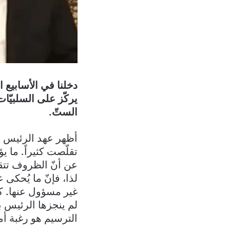
دخلنا في الأسابيع
يركّز على السلبيّا
الستّ.
أظهر عهد الرئيس عو
تقلّصت كثيراً. ما يؤ
عن أنّ الظروف تتقد
لذا، فإنّ ما يُحكى
غير مسؤول عنها. كذ
لم ينجزها الرئيس ب
الترسيم هو رغبة أم