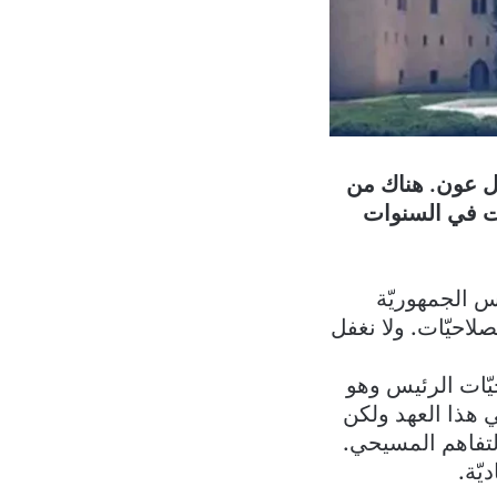
ال عون. هناك من
ّات في السنوات
س الجمهوريّة
لصلاحيّات. ولا نغفل
يّات الرئيس وهو
 هذا العهد ولكن
التفاهم المسيحي.
يّة.