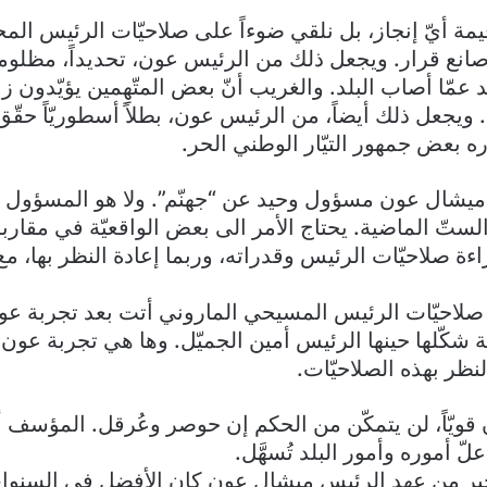
قيمة أيّ إنجاز، بل نلقي ضوءاً على صلاحيّات الرئيس الم
ً لا صانع قرار. ويجعل ذلك من الرئيس عون، تحديداً، مظلوما
 عمّا أصاب البلد. والغريب أنّ بعض المتّهِمين يؤيّدون ز
د. ويجعل ذلك أيضاً، من الرئيس عون، بطلاً أسطوريّاً حق
ه بعض جمهور التيّار الوطني الحر.
ا ميشال عون مسؤول وحيد عن “جهنّم”. ولا هو المسؤول 
الستّ الماضية. يحتاج الأمر الى بعض الواقعيّة في مقارب
ة صلاحيّات الرئيس وقدراته، وربما إعادة النظر بها، مع 
 صلاحيّات الرئيس المسيحي الماروني أتت بعد تجربة ع
ة شكّلها حينها الرئيس أمين الجميّل. وها هي تجربة عون 
نظر بهذه الصلاحيّات.
ويّاً، لن يتمكّن من الحكم إن حوصر وعُرقل. المؤسف أنّنا
 أموره وأمور البلد تُسهَّل.
أخير من عهد الرئيس ميشال عون كان الأفضل في السنوا