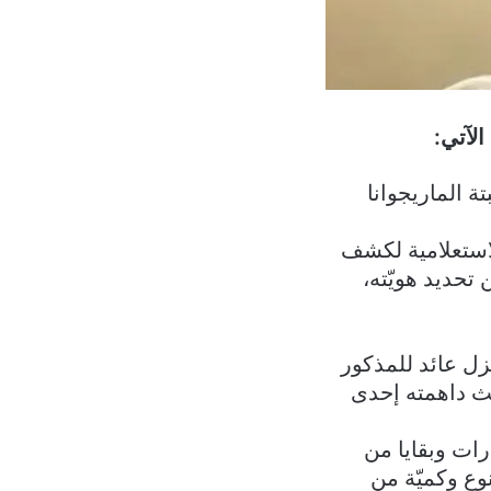
الآتي:
 الماريجوانا
لاستعلامية لكشف
 تحديد هويّته،
د منزل عائد للمذكور
يث داهمته إحدى
رات وبقايا من
وع وكميّة من