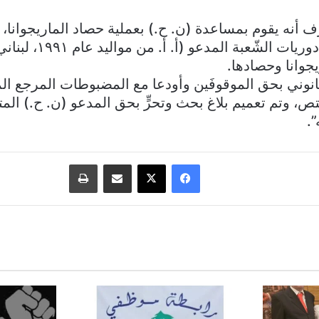
ف أنه يقوم بمساعدة (ن. ح.) بعملية حصاد الماريجوانا، 
الأخير. كما أوقفت دوريات 
يجوانا وحصادها.
وني بحق الموقوفَين وأودعا مع المضبوطات المرجع المع
ص، وتم تعميم بلاغ بحث وتحرٍّ بحق المدعو (ن. ح.) المت
”.
فيسبوك
‫X
مشاركة عبر البريد
طباعة