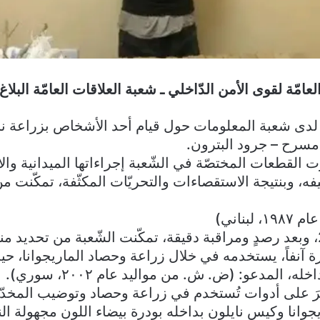
امّة لقوى الأمن الدّاخلي ـ شعبة العلاقات العامّة البلاغ 
دى شعبة المعلومات حول قيام أحد الأشخاص بزراعة نبتة
 مسرح – جرود البترون.
 القطعات المختصّة في الشّعبة إجراءاتها الميدانية وا
ه، وبنتيجة الاستقصاءات والتحريّات المكثّفة، تمكّنت من
بناني)
بتاريخ 6-10-2022، وبعد رصدٍ ومراقبة دقيقة، تمكّنت الشّعبة من تحدي
ة آنفاً، يستخدمه في خلال زراعة وحصاد الماريجوانا، ح
ه، المدعو: (ض. ش. من مواليد عام ۲۰۰۲، سوري).
ِرَ على أدوات تُستخدم في زراعة وحصاد وتوضيب المخدّ
وانا وكيس نايلون بداخله بودرة بيضاء اللون مجهولة الن