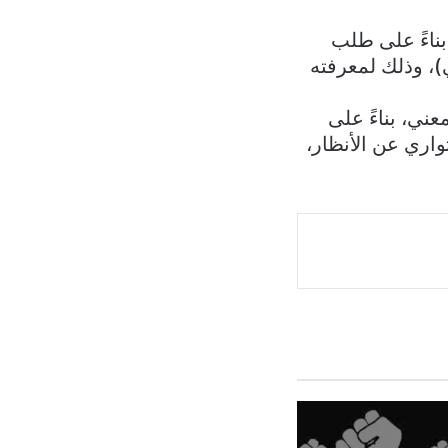
بناءً على طلب
الشّعبة المدعو (أ. أ. من مواليد عام ١٩٩١، لبناني)، وذلك لمعرفته
ني، بناءً على
واري عن الأنظار،