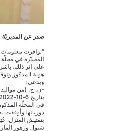
صدر عن المديريّة الع
“توافرت معلومات ل
المخدّرة في محلّة
على إثر ذلك، باشرت
هوية المذكور وتوقيف
ويدعى:
-ن. ح. (من مواليد عام ١٩٨٧، ل
في المحلّة المذكور
دورياتها وأوقفت بداخل
بتفتيش المنزل، عُث
شتول وزهور الماريج