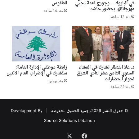
في الباروك… وجورج نعمة يحيي
الطقوس
مهرجاناتها بحضور حاشد
منذ 14 ساعة
منذ 12 ساعة
د. علا القنطار تشارك في العشاء
رابطة موظفي الإدارة العامة:
السنوي الثامن عشر لنادي الشرق
سنُشارك في الإضراب العام الاثنين
لحوار الحضارات
منذ يومين
منذ 22 ساعة
© حقوق النشر 2026، جميع الحقوق محفوظة |
Development By
Source Solutions Lebanon
فيسبوك
‫X
Association