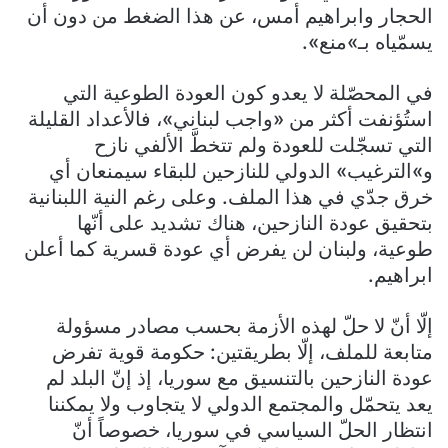
الحجار وابراهيم أمس، عن هذا الضغط من دون أن
يسمّياه بـ»منع».
في المحصّلة لا يعدو كون العودة الطوعية التي
استُؤنفت أكثر من «واجب لبناني»، فالأعداد القليلة
التي تسجّلت للعودة ولم تتخطَّ الألفي نازح
و»الترغيب» الدولي للنازحين للبقاء سيمنعان أي
خرق جدّي في هذا الملف. وعلى رغم النية اللبنانية
بتحقيق عودة النازحين، هناك تشديد على أنّها
طوعية، ولبنان لن يفرض أي عودة قسرية كما أعلن
ابراهيم.
إلّا أنّ لا حلّ لهذه الأزمة بحسب مصادر مسؤولة
متابعة للملف، إلّا بطريقتين: حكومة قوية تفرض
عودة النازحين بالتنسيق مع سوريا، إذ إنّ البلد لم
يعد يتحمّل والمجتمع الدولي لا يتجاوب ولا يمكننا
انتظار الحلّ السياسي في سوريا، خصوصاً أنّ