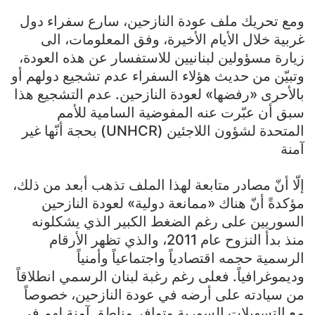
ومع تحريك ملف عودة النازحين، سارع سفراء دول
غربية خلال الأيام الأخيرة، وفق المعلومات، الى
زيارة مسؤولين لبنانيين للاستفسار عن هذه العودة،
وتبيّن من حديث هؤلاء السفراء عدم تشجيع دولهم أو
بالأحرى «رفضها» لعودة النازحين. عدم التشجيع هذا
سبق أن عبّرت عنه المفوضية السامية للأمم
المتحدة لشؤون اللاجئين (UNHCR) بحجة أنّها غير
آمنة
إلّا أنّ مصادر متابعة لهذا الملف تذهب أبعد من ذلك،
مؤكدةً أنّ هناك «ممانعة دولية» لعودة النازحين
السوريين على رغم الضغط الكبير الذي يشكلونه
منذ بدأ النزوح عام 2011، والذي تظهر الأرقام
الرسمية حجمه اقتصادياً واجتماعياً وأمنياً
وديموغرافياً. فعلى رغم رغبة لبنان الرسمي انطلاقاً
من سيادته على أرضه في عودة النازحين، خصوصاً
مع التسهيلات السورية وتوافر مناطق آمنة لهم في