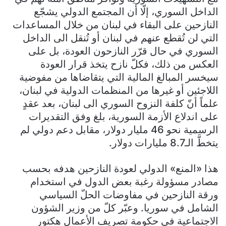
الداخل السوري، إلّا أن المجتمع الدولي يشجّع
النازحين على البقاء في لبنان من خلال المساعدات
التي لن تُقطع عنهم في لبنان أو تُنقل الى الداخل
السوري في حال قرّر النازحون العودة، بل على
العكس من ذلك، فكلّ نازح يتخذ قرار العودة
سيخسر المبالغ المالية التي يتقاضاها من مفوضية
اللاجئين أو غيرها من المنظمات الدولية في لبنان،
علماً أنّ كلفة النزوح السوري الى لبنان، بعد عقدٍ
على اندلاع الأزمة السورية، بلغ وفق التقديرات
الرسمية نحو 46 مليار دولار، مقابل دعم دولي لم
يتخطَّ الـ8.7 مليارات دولار.
هذا «المنع» الدولي لعودة النازحين هدفه بحسب
مصادر مسؤولة رغبة بعض الدول في استخدام
ورقة النازحين في مفاوضات الحلّ السياسي
الشامل في سوريا. وعبّر كلّ من وزير الشؤون
الاجتماعية في حكومة تصريف الأعمال هكتور