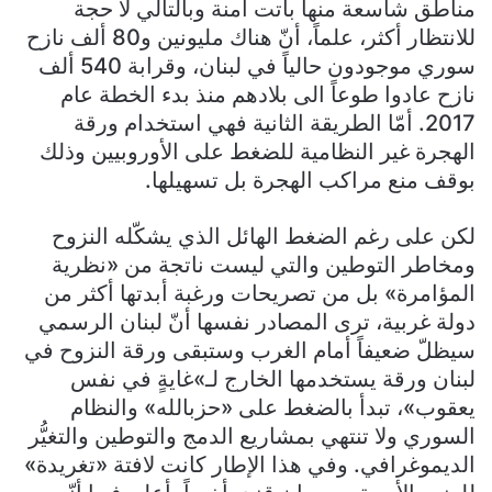
مناطق شاسعة منها باتت آمنة وبالتالي لا حجة
للانتظار أكثر، علماً، أنّ هناك مليونين و80 ألف نازح
سوري موجودون حالياً في لبنان، وقرابة 540 ألف
نازح عادوا طوعاً الى بلادهم منذ بدء الخطة عام
2017. أمّا الطريقة الثانية فهي استخدام ورقة
الهجرة غير النظامية للضغط على الأوروبيين وذلك
بوقف منع مراكب الهجرة بل تسهيلها.
لكن على رغم الضغط الهائل الذي يشكّله النزوح
ومخاطر التوطين والتي ليست ناتجة من «نظرية
المؤامرة» بل من تصريحات ورغبة أبدتها أكثر من
دولة غربية، ترى المصادر نفسها أنّ لبنان الرسمي
سيظلّ ضعيفاً أمام الغرب وستبقى ورقة النزوح في
لبنان ورقة يستخدمها الخارج لـ»غايةٍ في نفس
يعقوب»، تبدأ بالضغط على «حزبالله» والنظام
السوري ولا تنتهي بمشاريع الدمج والتوطين والتغيُّر
الديموغرافي. وفي هذا الإطار كانت لافتة «تغريدة»