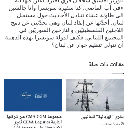
للوزير الأسبق سجعان قزي أخيراً، أعلن فيها أنّه
«في آب الماضي، كنا سفيرة سويسرا وأنا جالسَين
الى طاولة عشاء نتبادل الأحاديث حول مستقبل
لبنان. أحدّثها عن إنقاذ لبنان وهي تحدّثني عن دمج
اللاجئين الفلسطينيّين والنازحين السوريّين في
المجتمع اللبناني. فكيف لدولة سويسرا بهذه الذهنية
أن تتولى تنظيم حوار عن لبنان؟
مقالات ذات صلة
بشرى “كهربائية” للبنانيين
مجموعة CMA CGM عبر شركتها
التابعة CEVA Logistics تُنجز
منذ 6 ساعات
الاستحواذ على مجموعة فتّال