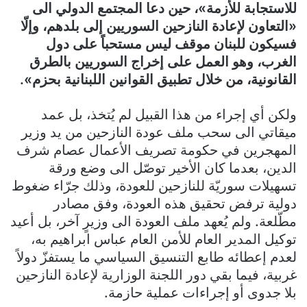
للاستجابة للأزمة»، حين دعا المجتمع الدولي الى
«التعاون لإعادة النازحين السوريين إلى بلدهم، وإلّا
فسيكون للبنان موقف ليس مستحباً على دول
الغرب، وهو العمل على إخراج السوريين بالطرق
القانونية، من خلال تطبيق القوانين اللبنانية بحزم».
ولكن أي إجراء من هذا القبيل لم يُتخذ، بل عمد
ميقاتي الى سحب ملف عودة النازحين من يد وزير
المهجرين في حكومة تصريف الأعمال عصام شرف
الدين، بعدما كان الأخير توصّل الى وضع ورقة
تسهيلات سوريّة للنازحين للعودة، وذلك جرّاء ضغوط
دولية ترفض تحقيق هذه العودة، وفق مصادر
مطّلعة. ولم يُعهد ملف العودة الى وزيرٍ آخر، بل أعيد
توكيل المدير العام للأمن العام عباس ابراهيم به،
لعدم إعطائه طابع التنسيق السياسي ما يستفزّ دولاً
غربية، فيما بقي دور اللجنة الوزارية لإعادة النازحين
بلا جدوى أو إجراءات عملية حازمة.