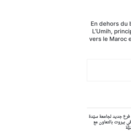
En dehors du b
L’Umih, princi
vers le Maroc 
فرع جديد لجامعة سيّدة
لويزة NDU في بيروت بالتعاون مع
َّة