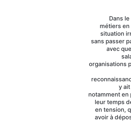
Dans le 
métiers en
situation ir
sans passer pa
avec que
sal
organisations 
reconnaissance
y ai
notamment en p
leur temps de
en tension, 
avoir à dépos