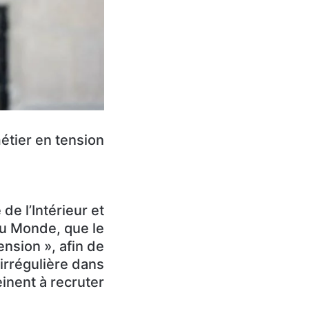
tier en tension »
e l’Intérieur et
au Monde, que le
ension », afin de
 irrégulière dans
inent à recruter.