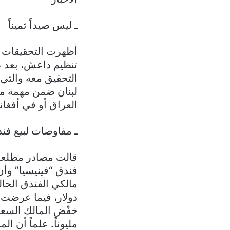
ـ ليس صيداً ثميناً
أظهرت التحقيقات ا
تنظيم داعش، بعد عو
التحقيق معه والتي 
لبنان ضمن مهمة مح
العراق أو في أفغا
ـ مفاوضات لبيع فند
قالت مصادر مطلعة 
فندق “فينيسيا” وأن
مليوناً. علماً أن المج