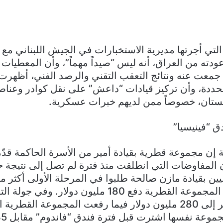
لتي أجرتها مديرية الاستخبارات في الجيش اللبناني مع
دته من العراق، أنه ليس “صيداً مهماً”، وأن المعطيات
جمعت عنه ونتائج التعقب التقني والرصد الفني، أظهرت أ
ددة، وأن تركيز قيادات “داعش” على نقل كوادر وعنا
نستان، خصوصاً ممن لديهم خبرات عسكرية.
ق “فينيسيا”
إن مجموعة قطرية بقيادة أمير من الأسرة الحاكمة قدّ
 المفاوضات التي انطلقت منذ فترة لم تصل إلى نتيجة ح
دولار، فيما عرضت المجموعة القطرية دفع 180 مليون دولار.
موعة نفسها اشترت قبل فترة فندق “فاندوم” مقابل 35 مليون دولار.