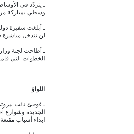
ـ يتردّد في الأوس
وسطي بمباركة مرج
ـ أبلغت سفيرة دولة
لن تتدخل مباشرة ف
ـ أطاحت لجنة وزاري
الخطوات التي قامت
اللواؤ
ـ فوجئ نائب بيرو
الجديدة وشوارع أ
إبداء أسباب مقنعة!