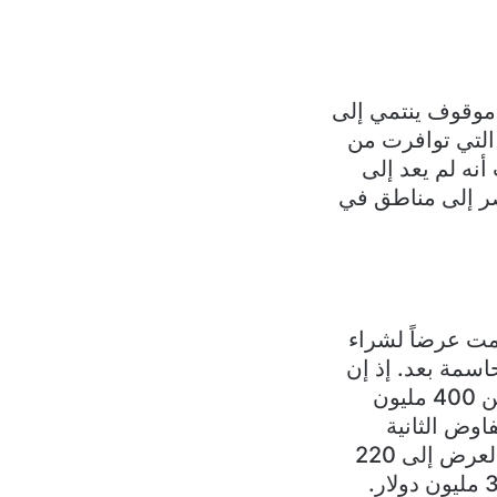
 موقوف ينتمي إلى
 التي توافرت من
نه لم يعد إلى
صر إلى مناطق في
مت عرضاً لشراء
اسمة بعد. إذ إن
مالكي الفندق الحاليين بقيادة مازن صالحة طلبوا في المرحلة الأولى أكثر من 400 مليون
 وفي جولة التفاوض الثانية
خفّض المالك السعر إلى 280 مليون دولار فيما رفعت المجموعة القطرية العرض إلى 220