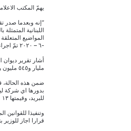
يهمّ المكتب الاعلام
“إنه وبعدما صدر تق
اللبنانية المتمثلة
-٦ – ٢٠٢٠ تمّ اجراء ما يلزم به.
أشار تقرير ديوان 
مليار و٥٤٥ مليون و٦١٣ الف و٢٧٧ ليرة، سدّدت شركة ليبان بوست المبلغ المطلوب.
ضمن هذه الحالة، ق
بدورها اي شركة ليب
للبريد، وقيمتها ١٣ مليار ٧٣٣ الف و٤٧٠ ليرة.
وتنفيذا للقوانين ا
قرارا اجاز للوزير بت