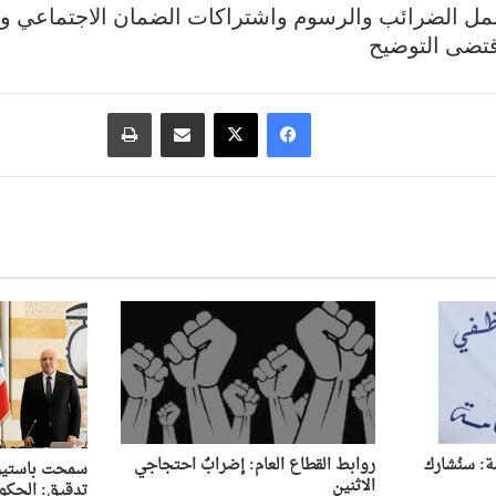
 يشمل الضرائب والرسوم واشتراكات الضمان الاجتماعي ول
قتضى التوضيح
فيسبوك
‫X
مشاركة عبر البريد
طباعة
ة: سنُشارك
روابط القطاع العام: إضرابٌ احتجاجي
سمحت باستيرا
الاثنين
تدقيق: الحكوم