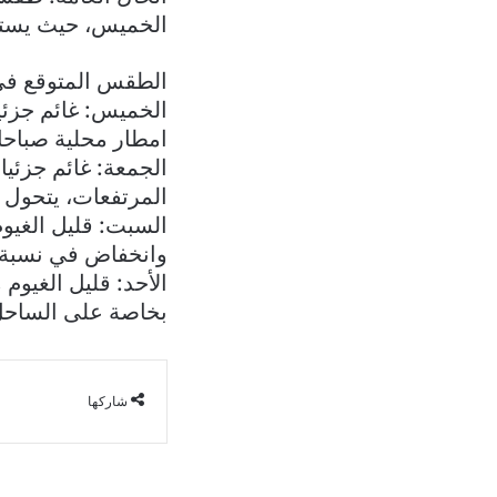
الخميس، حيث يستقر
الطقس المتوقع في 
الخميس: غائم جزئي
امطار محلية صباحا
الجمعة: غائم جزئي
المرتفعات، يتحول ل
السبت: قليل الغيو
وانخفاض في نسبة 
الأحد: قليل الغيوم
بخاصة على الساحل
شاركها