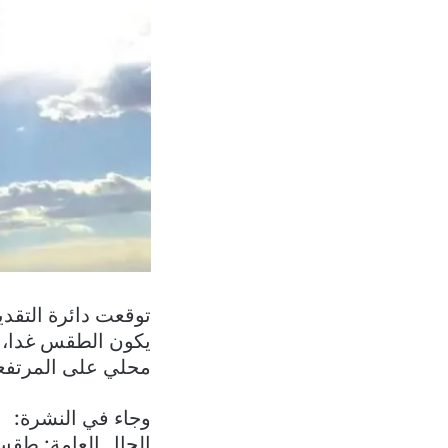
توقعت دائرة التقدي
يكون الطقس غدا، غ
محلي على المرتفعا
وجاء في النشرة:
الحال العامة: طق