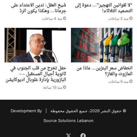
“لا لقوانين التهجير”… دعوة إلى
شيخ العقل: ندين الاعتداء على
التصعيد الثلاثاء!
جرمانا… وهكذا يكون الردّ
منذ 3 ساعات
منذ 4 ساعات
انخفاض سعر البنزين… ماذا عن
حفل تخرج من قلب الجنوب في
المازوت والغاز؟
ثانوية أجيال المستقبل – –
البازورية بإدارة غلوبال اديوكايشن
منذ 6 ساعات
منذ 19 ساعة
© حقوق النشر 2026، جميع الحقوق محفوظة |
Development By
Source Solutions Lebanon
فيسبوك
‫X
Association