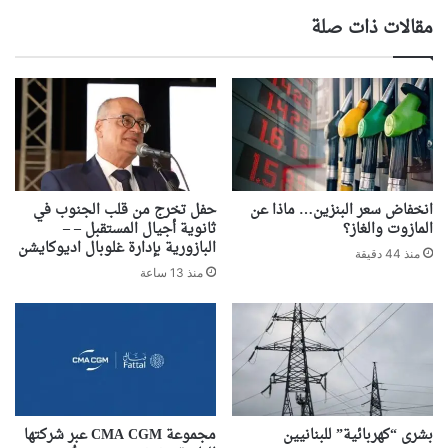
مقالات ذات صلة
انخفاض سعر البنزين… ماذا عن
حفل تخرج من قلب الجنوب في
المازوت والغاز؟
ثانوية أجيال المستقبل – –
البازورية بإدارة غلوبال اديوكايشن
منذ 44 دقيقة
منذ 13 ساعة
بشرى “كهربائية” للبنانيين
مجموعة CMA CGM عبر شركتها