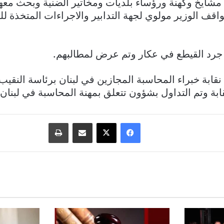
مشايخ وكهنة ورؤساء بلديات ومخاتير الضنية وبحث معهم
اقف الوزير مولوي لجهة التدابير والاجراءات المتخذة ل
 جرد القيطع في عكار وتم عرض لمطالبهم.
نقابة خبراء المحاسبة المجازين في لبنان برئاسة النقي
بة وتم التداول بشؤون تتعلق بمهنة المحاسبة في لبنان.
فيسبوك
‫X
مشاركة عبر البريد
طباعة