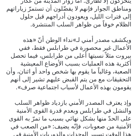
يتحرّكون إلّا لطارئ. أما زوّار المدينة من عكّار
ومناطق الجوار فإنهم لا يفضّلون أن تستمرّ زياراتهم
إلى فترات الليل، ويعودون أدراجهم قبل حلول
الظلام خوفاً من ظواهر السلب المنتشرة.
ويكشف مصدر أمني لـ»نداء الوطن أنّ «هذه
الأعمال غير محصورة في طرابلس فقط، ففي
بيروت مثلاً نسبتها أعلى من طرابلس، فيما تحصل
أكثرية هذه العمليات بسبب الأوضاع المعيشية
الصعبة، وغالباً ما يقوم بها شخص واحد أو اثنان، وأن
التحقيقات مع من يتم القبض عليهم تشير إلى أنهم
يقومون بهذه الأعمال لأسباب اجتماعية صرف».
وإذ يعترف المصدر الأمني بازدياد ظواهر السلب
والنشل في طرابلس وبعدم قدرة القوى الأمنية
على الحدّ منها بشكل نهائي بسبب ما تمرّ به القوى
الأمنية من صعوبات، فإنّه يضيف: «من الصعب في
هذا الوقت تسيير الوحدات والدوريات الأمنية في