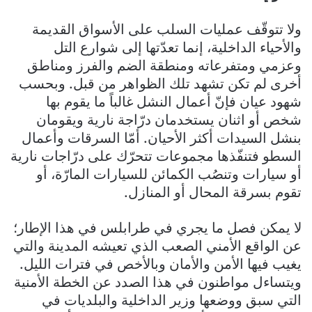
ولا تتوقّف عمليات السلب على الأسواق القديمة
والأحياء الداخلية، إنما تعدّتها إلى شوارع التل
وعزمي ومتفرعاته ومنطقة الضم والفرز ومناطق
أخرى لم تكن تشهد تلك الظواهر من قبل. وبحسب
شهود عيان فإنّ أعمال النشل غالباً ما يقوم بها
شخص أو اثنان يستخدمان درّاجة نارية ويقومان
بنشل السيدات أكثر الأحيان. أمّا السرقات وأعمال
السطو فتنفّذها مجموعات تتحرّك على درّاجات نارية
أو سيارات وتنصُب الكمائن للسيارات المارّة، أو
تقوم بسرقة المحال أو المنازل.
لا يمكن فصل ما يجري في طرابلس في هذا الإطار؛
عن الواقع الأمني الصعب الذي تعيشه المدينة والتي
يغيب فيها الأمن والأمان وبالأخص في فترات الليل.
ويتساءل مواطنون في هذا الصدد عن الخطة الأمنية
التي سبق ووضعها وزير الداخلية والبلديات في