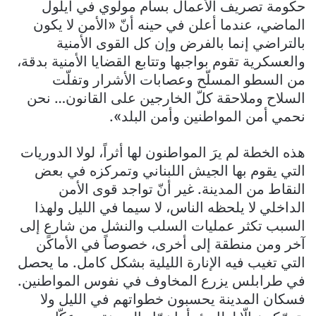
حكومة تصريف الأعمال بسام مولوي في أيلول
الماضي، عندما أعلن في حينه أنّ «الأمن لا يكون
بالتراضي إنما بالفرض وإن كل القوى الأمنية
والعسكرية تقوم بواجبها وتتابع القضايا الأمنية بدقة،
من السطو المسلّح وعصابات الأشرار وتفلّت
السلاح وملاحقة كلّ الخارجين على القانون… نحن
نحمي أمن المواطنين وأمن البلد».
هذه الخطة لم يرَ المواطنون لها أثراً، لولا الدوريات
التي يقوم بها الجيش اللبناني وتمركزه في بعض
النقاط من المدينة. غير أنّ تواجد قوى الأمن
الداخلي لا يلحظه الناس، لا سيما في الليل ولهذا
السبب تكثر عمليات السلب والنشل من شارعٍ إلى
آخر ومن منطقة إلى أخرى، خصوصاً في الأماكن
التي تغيب فيه الإنارة الليلية بشكل كامل. ما يحصل
في طرابلس يزرع المخاوف في نفوس المواطنين.
فسكان المدينة يحسبون خطواتهم في الليل ولا