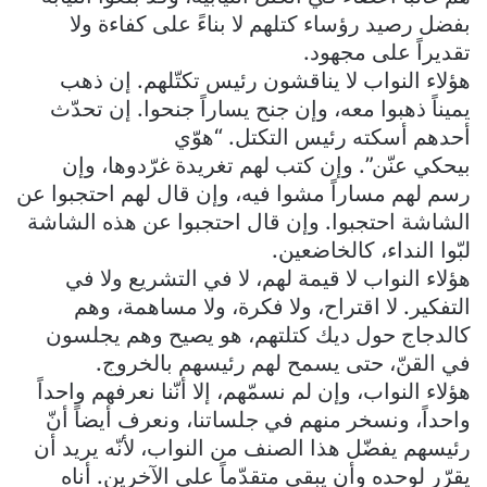
بفضل رصيد رؤساء كتلهم لا بناءً على كفاءة ولا
تقديراً على مجهود.
هؤلاء النواب لا يناقشون رئيس تكتّلهم. إن ذهب
يميناً ذهبوا معه، وإن جنح يساراً جنحوا. إن تحدّث
أحدهم أسكته رئيس التكتل. “هوّي
بيحكي عنّن”. وإن كتب لهم تغريدة غرّدوها، وإن
رسم لهم مساراً مشوا فيه، وإن قال لهم احتجبوا عن
الشاشة احتجبوا. وإن قال احتجبوا عن هذه الشاشة
لبّوا النداء، كالخاضعين.
هؤلاء النواب لا قيمة لهم، لا في التشريع ولا في
التفكير. لا اقتراح، ولا فكرة، ولا مساهمة، وهم
كالدجاج حول ديك كتلتهم، هو يصيح وهم يجلسون
في القنّ، حتى يسمح لهم رئيسهم بالخروج.
هؤلاء النواب، وإن لم نسمّهم، إلا أنّنا نعرفهم واحداً
واحداً، ونسخر منهم في جلساتنا، ونعرف أيضاً أنّ
رئيسهم يفضّل هذا الصنف من النواب، لأنّه يريد أن
يقرّر لوحده وأن يبقى متقدّماً على الآخرين. أناه