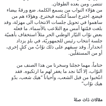
تنتصر، ومن بعده الطوفان.
من هؤلاء النواب من يسمع الكلمة. ضع ورقةً بيضاء
فيضع. اخترع اسماً لتكتبه فيخترع. وهؤلاء هم من
ساهموا في تحويل جلسات الانتخاب الى مهزلة، وقد
بلغت قمّتها أمس مع التلاعب بالأسماء. ما فعله
بعض نوّاب التيّار الوطني الحر مثلاً استخفاف بأهميّة
جلسة انتخاب رئيس للجمهوريّة، في بلدٍ يزداد
انحداراً. وقد سبقهم على ذلك نوّابٌ من كتلٍ إخرى،
أو من المستقلّين.
ختاماً، مهما خجلنا وسخرنا من هذا الصنف من
النوّاب، إلا أنّنا نجد ما يغفر لهم ما ارتكبوه. فقد
انتُخبوا من قبل الشعب، وأحياناً “هيك شعب، بدّو
هيك نوّاب”
مقالات ذات صلة