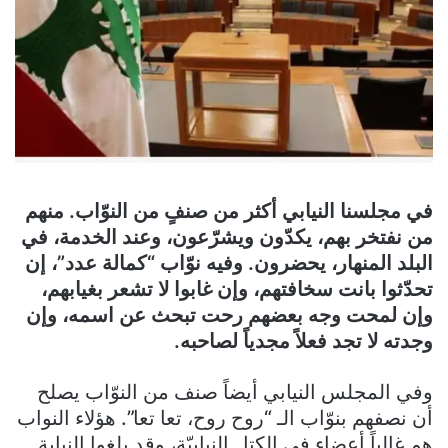
في مجلسنا النيابي أكثر من صنفٍ من النوّاب. منهم
من نفتخر بهم، يكدّون ويشرّعون، وعند الخدمة، في
البلد المنهار، يحضرون. وفيه نوّاب “كمالة عدد”، إن
تحدّثوا بانت سخافتهم، وإن غابوا لا تشعر بغيابهم،
وإن لمحت وجه بعضهم رحت تبحث عن اسمه، وإن
وجدته لا تجد فعلاً مجدياً لصاحبه.
وفي المجلس النيابي أيضاً صنف من النوّاب يصلح
أن نصفهم بنوّاب الـ “روح روح، تعا تعا”. هؤلاء النواب
هم غالباً أعضاء في الكتل النيابيّة، وقد بلغوا النيابة