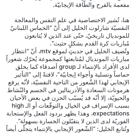
مفعمة بالفرح والطّاقة الإيجابيّة.
هنا، تُشير الاختصاصية في علم النفس والمعالجة
النفسيّة شارلوت الخليل إلى أنّ “الحماس اللبنانيّ
للمونديال تاريخيّ، حتّى عند الذين لا يُتابعون
مُباريات كرة القدم بشكلٍ حثيث”.
وتُضيف الخليل في حديثٍ لموقع mtv، أنّ “انتظار
مباريات المونديال لمُتابعتها كمجموعة يُحرّك شعوراً
لدى الأفراد بالإنتماء لـ group أصدقاء كما يخلق
حماساً وتسلية وأجواء إيجابيّة”، لافتةً إلى “التأثير
الإيجابي لهذا الشّعور من الناحية النفسيّة، لأنّه يرفع
هرمونات السعادة والأدرينالين في الجسم والنّشاط
والحيويّة، إلا أنّه قد يُسبّب الحزن في بعض الأحيان
بسبب الإسراف في الخيال والتوقّعات أو الـ high
expectations، وهذا يظهر بردود الفعل والإستجابة
الفوريّة لدى الذين لا يتقبّلون الخسارة بسهولة”.
وتُتابع الخليل: “الشّعور الإيجابي بالإنتماء يتجلّى أيضاً