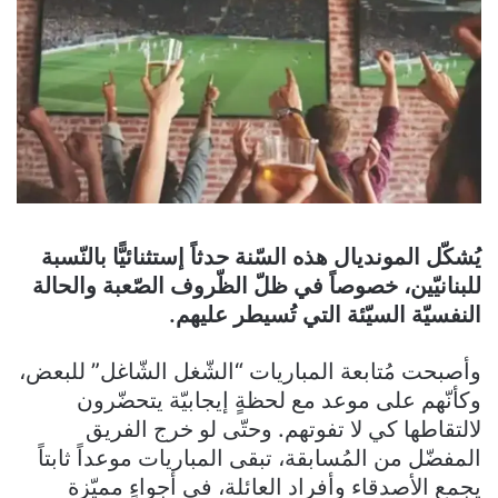
يُشكّل المونديال هذه السّنة حدثاً إستثنائيًّا بالنّسبة
للبنانيّين، خصوصاً في ظلّ الظّروف الصّعبة والحالة
النفسيّة السيّئة التي تُسيطر عليهم.
وأصبحت مُتابعة المباريات “الشّغل الشّاغل” للبعض،
وكأنّهم على موعد مع لحظةٍ إيجابيّة يتحضّرون
لالتقاطها كي لا تفوتهم. وحتّى لو خرج الفريق
المفضّل من المُسابقة، تبقى المباريات موعداً ثابتاً
يجمع الأصدقاء وأفراد العائلة، في أجواءٍ مميّزة