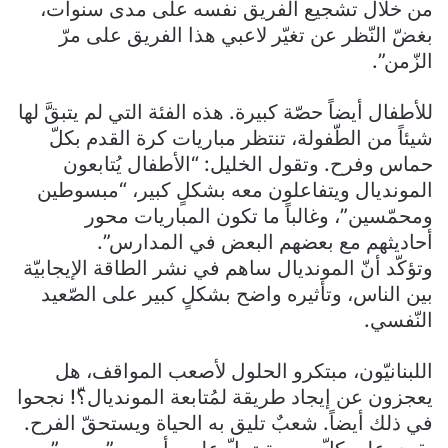
من خلال تشجيع الفريق نفسه على مدى سنوات،
بغضّ النّظر عن تغيّر لاعبي هذا الفريق على مرّ
الزّمن”.
للأطفال أيضاً حصّة كبيرة. هذه الفئة التي لم يتبقَّ لها
شيئاً من الطّفولة، تنتظر مباريات كرة القدم بكلّ
حماس وفرح. وتقول الخليل: “الأطفال يُتابعون
المونديال ويتفاعلون معه بشكلٍ كبير، “مبسوطين
ومحمّسين”، وغالباً ما تكون المباريات محور
أحاديثهم مع بعضهم البعض في المدارس”.
وتؤكّد أنّ المونديال ساهم في نشر الطاقة الإيجابيّة
بين الناس، وتأثيره واضح بشكلٍ كبير على الصّعيد
النّفسي.
اللبنانيّون، مبتكرو الحلول لأصعب المواقف، هل
يعجزون عن إيجاد طريقة لمُتابعة المونديال؟ّ! نجحوا
في ذلك أيضاً. شعبٌ تليق به الحياة ويستحقّ الفرح.