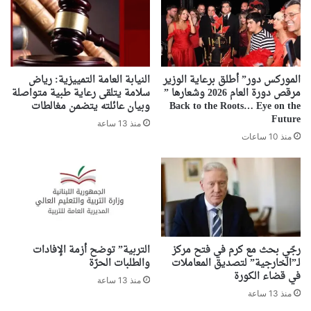
الموركس دور” أطلق برعاية الوزير
النيابة العامة التمييزية: رياض
مرقص دورة العام 2026 وشعارها ”
سلامة يتلقى رعاية طبية متواصلة
Back to the Roots… Eye on the
وبيان عائلته يتضمن مغالطات
Future
منذ 13 ساعة
منذ 10 ساعات
رجّي بحث مع كرم في فتح مركز
التربية” توضح أزمة الإفادات
لـ”الخارجية” لتصديق المعاملات
والطلبات الحرّة
في قضاء الكورة
منذ 13 ساعة
منذ 13 ساعة