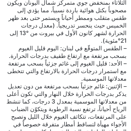
الثلاثاء بمنخفض جوي متمركز شمال اليونان ويكون
مصحوباً بكتل هوائية باردة نسبياً، مما يؤدي إلى
طقس متقلب وممطر أحياناً ويستمر حتى بعد ظهر
الخميس حيث ينحسر تدريجياً. (معدل درجات
الحرارة لشهر كانون الأول في بيروت من °13 إلى
21°مئوية).
– الطقس المتوقّع في لبنان: اليوم قليل الغيوم
بسحب مرتفعة مع ارتفاع طفيف بدرجات الحرارة.
– الأحد: قليل الغيوم إلى غائم جزئياً بسحب مرتفعة
مع استمرار درجات الحرارة بالارتفاع والتي تتخطى
معدلاتها الموسمية.
– الإثنين: غائم جزئياً بسحب مرتفعة من دون تعديل
يذكر بدرجات الحرارة خلال النهار والتي تكون أعلى
من معدلاتها الموسمية بمعدل 3 درجات، كما تنشط
الرياح أحياناً، ترتفع نسبة الرطوبة ويتكوّن الضباب
على المرتفعات، تتكاثف الغيوم خلال الليل وتصبح
الأجواء مهيأة لتساقط أمطار متفرقة خصوصاً في