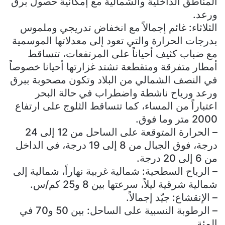
المناطق الداخلية والشمالية مع إمكانية حصول برق
ورعد.
الثلاثاء: غائم إجمالاً مع انخفاض تدريجي وملموس
بدرجات الحرارة والتي تعود إلى معدلاتها الموسمية
مع ضباب كثيف أحياناً على المرتفعات، تتساقط
أمطار متفرقة ومتقطعة تشتد غزارتها أحيانا خصوصاً
في النصف الشمالي من البلاد وتكون مصحوبة ببرق
ورعد ورياح ناشطة واضطراب في حالة البحر
اعتباراً من المساء، كما تتساقط الثلوج على ارتفاع
2000 متر وما فوق.
– الحرارة المتوقعة على الساحل من 12 إلى 24
درجة، فوق الجبال من 8 إلى 19 درجة، في الداخل
من 6 إلى 20 درجة.
– الرياح السطحية: شمالية غربية نهاراً، شمالية إلى
شمالية شرقية ليلاً، سرعتها بين 8 و25 كم/س.
– الإنقشاع: جيّد إجمالاً.
– الرطوبة النسبية على الساحل: بين 50 و70 في
المئة