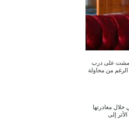
 صليبها ومشت على درب
الرغم من محاولة
 خلال مغادرتها
لأثر إلى