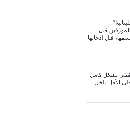
نانية”
المورفين قبل
مها، قبل إدخالها
يشفى بشكل كامل،
ية التي ستخضع لها في رجلها بحاجة إلى 6 أيام على الأقل داخل