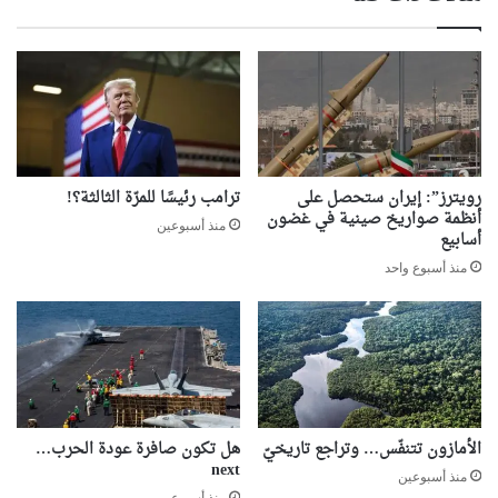
رويترز”: إيران ستحصل على
ترامب رئيسًا للمرّة الثالثة؟!
أنظمة صواريخ صينية في غضون
منذ أسبوعين
أسابيع
منذ أسبوع واحد
الأمازون تتنفّس… وتراجع تاريخيّ
هل تكون صافرة عودة الحرب…
next
منذ أسبوعين
منذ أسبوعين