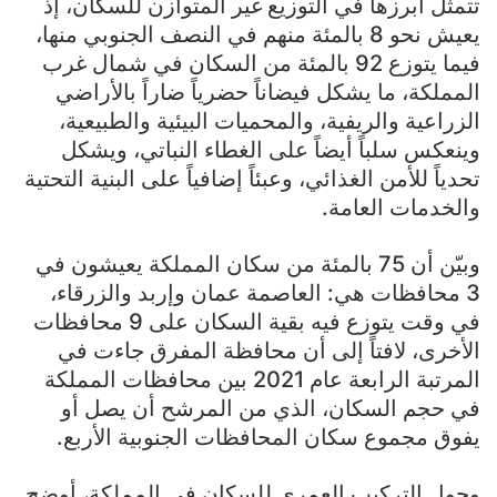
تتمثل أبرزها في التوزيع غير المتوازن للسكان، إذ
يعيش نحو 8 بالمئة منهم في النصف الجنوبي منها،
فيما يتوزع 92 بالمئة من السكان في شمال غرب
المملكة، ما يشكل فيضاناً حضرياً ضاراً بالأراضي
الزراعية والريفية، والمحميات البيئية والطبيعية،
وينعكس سلباً أيضاً على الغطاء النباتي، ويشكل
تحدياً للأمن الغذائي، وعبئاً إضافياً على البنية التحتية
والخدمات العامة.
وبيّن أن 75 بالمئة من سكان المملكة يعيشون في
3 محافظات هي: العاصمة عمان وإربد والزرقاء،
في وقت يتوزع فيه بقية السكان على 9 محافظات
الأخرى، لافتاً إلى أن محافظة المفرق جاءت في
المرتبة الرابعة عام 2021 بين محافظات المملكة
في حجم السكان، الذي من المرشح أن يصل أو
يفوق مجموع سكان المحافظات الجنوبية الأربع.
وحول التركيب العمري للسكان في المملكة، أوضح