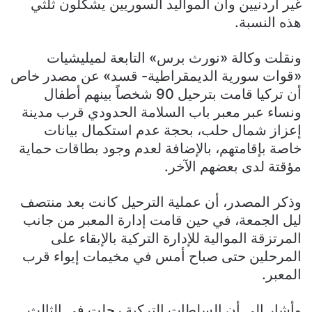
غير أردنيين وأن المواليد السوريين يشكلون ثلثي
هذه النسبة.
ونقلت وكالة «نورث برس» التابعة لميليشيات
«قوات سورية الديمقراطية- قسد» عن مصدر خاص
أن تركيا قامت بترحيل 90 شخصاً بينهم أطفال
ونساء عبر معبر باب السلامة الحدودي قرب مدينة
إعزاز شمال حلب، بحجة عدم استكمال بيانات
خاصة بإقامتهم، بالإضافة لعدم وجود بطاقات حماية
مؤقتة لدى بعضهم الآخر.
وذكر المصدر، أن عملية الترحيل كانت بعد منتصف
ليل الجمعة، في حين قامت إدارة المعبر من جانب
المرتزقة الموالية للإدارة التركية بالإبقاء على
المرحلين حتى صباح أمس في مخيمات إيواء قرب
المعبر.
وأشار إلى أن السلطات التركية رحلت في الثالث