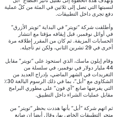
وتهدف هذه الخطوة إلى تقليل تأثير اقتطاع “أبل”
لنسبتها التي تصل إلى ثلاثين في المئة من كلّ عملية
دفع تجرى داخل التطبيقات.
وأطلقت شركة “تويتر” في البداية “تويتر الأزرق”
في أوائل نوفمبر، قبل إيقافه مؤقتا مع انتشار
الحسابات المزيفة. ثم كان من المقرر إطلاقه مرة
أخرى في 29 تشرين الثاني، ولكن تم تأجيله.
وقام إيلون ماسك، الذي استحوذ على “تويتر” مقابل
44 مليار دولار في نوفمبر، في سلسلة من
التغريدات في الشهر الماضي، بإدراج العديد من
الشكاوى مع “أبل”، بما في ذلك الرسوم البالغة 30٪
التي يفرضها صانع “آي فون” على مطوري البرامج
مقابل عمليات الشراء داخل التطبيق.
ثم اتهم شركة “أبل” بأنها هددت بحظر “تويتر” من
متجر التطبيقات الخاص بها، وقال أيضا إن صانع