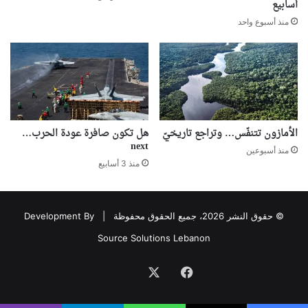
أسابيع
منذ أسبوع واحد
الأمازون تتنفّس… وتراجع تاريخيّ
هل تكون صافرة عودة الحرب…
next
منذ أسبوعين
منذ 3 أسابيع
© حقوق النشر 2026، جميع الحقوق محفوظة |
Development By
Source Solutions Lebanon
فيسبوك
‫X
Association
avec