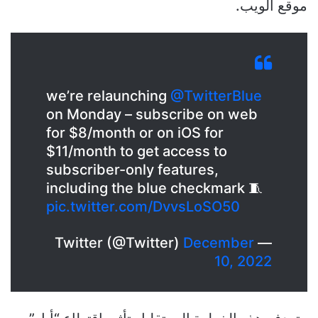
موقع الويب.
we’re relaunching
@TwitterBlue
on Monday – subscribe on web
for $8/month or on iOS for
$11/month to get access to
subscriber-only features,
including the blue checkmark 🧵
pic.twitter.com/DvvsLoSO50
December
— Twitter (@Twitter)
10, 2022