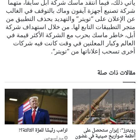
يأتي ذلك، فيما انتقد ماسك شركة أبل سابقا، متهماً
شركة تصنيع أجهزة آيفون وماك بالتوقف في الغالب
عن الإعلان على “تويتر” والتهديد بحذف التطبيق من
متجر التطبيقات التابع لها. من خلال استهداف شركة
أبل، خاطر ماسك بحرب مع الشركة الأكثر قيمة في
العالم وكبار المعلنين في وقت كانت فيه شركات
أخرى تسحب إعلاناتها من “تويتر”.
مقالات ذات صلة
رويترز”: إيران ستحصل على
ترامب رئيسًا للمرّة الثالثة؟!
أنظمة صواريخ صينية في غضون
منذ أسبوعين