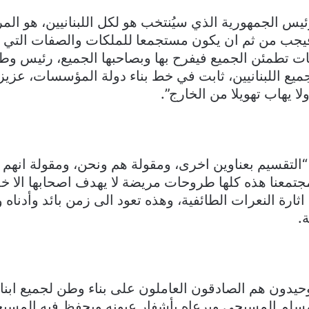
يس الجمهورية الذي سيُنتخب هو لكل اللبنانيين، هو الم
فيجب من ثم ان يكون مستجمعا للملكات والصفات التي ت
ت تطمئن الجميع فيفرح بها وبصاحبها الجميع، رئيس و
يع اللبنانيين، ثابت في خط بناء دولة المؤسسات، عزيز
ا يهاب تهويلا من الخارج”.
التقسيم بعناوين اخرى، ومقولة هم ونحن، ومقولة انهم لا
جتمعنا هذه كلها طروحات مريضة لا يهدف اصحابها الا خد
ارة النعرات الطائفية، وهذه تعود الى زمن بائد وأدناه و
.
حيدون هم الصادقون العاملون على بناء وطن لجميع ابنا
سلم المسيحي ويرعاه بأشفار عيونه ويحفظ فيه المسي