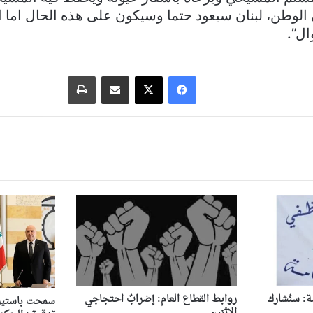
 الوطن، لبنان سيعود حتما وسيكون على هذه الحال اما
ل”.
فيسبوك
‫X
مشاركة عبر البريد
طباعة
ة: سنُشارك
روابط القطاع العام: إضرابٌ احتجاجي
سمحت باستيرا
الاثنين