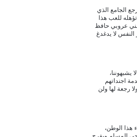
رجع الجامع الذي
ؤهله للعب هذا
طني عروبي حافظ
 النفس لا يدغدغ
 يشبهوننا،
مة اجنداتهم
لا رجعة لها ولن
ء هذا الوطن،
حي المسلم ويفرح