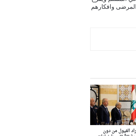
 المرضى وافكارهم
د الفيول من دون