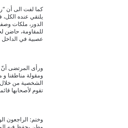
كما لفت الى أن “رئ
يلتقي عنده الكل، 
الدور، ملكات وصفا
للمقاومة، حاضن لجم
عصبية في الداخل ول
ورأى المرتضى أنّ “
ومقولة مناطقنا و م
الشخصية من خلال اث
تقوم لأصحابها قائمة
وختم: الراجعون الو
وطن يحفظ فيه الم