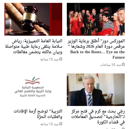
الموركس دور” أطلق برعاية الوزير
النيابة العامة التمييزية: رياض
مرقص دورة العام 2026 وشعارها ”
سلامة يتلقى رعاية طبية متواصلة
Back to the Roots… Eye on the
وبيان عائلته يتضمن مغالطات
Future
منذ 13 ساعة
منذ 10 ساعات
رجّي بحث مع كرم في فتح مركز
التربية” توضح أزمة الإفادات
لـ”الخارجية” لتصديق المعاملات
والطلبات الحرّة
في قضاء الكورة
منذ 13 ساعة