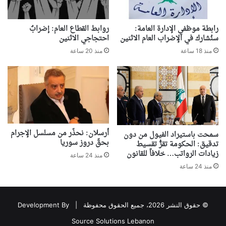
رابطة موظفي الإدارة العامة:
روابط القطاع العام: إضرابٌ
سنُشارك في الإضراب العام الاثنين
احتجاجي الاثنين
منذ 18 ساعة
منذ 20 ساعة
أرسلان: نحذّر من مسلسل الإجرام
سمحت باستيراد الفيول من دون
بحقّ دروز سوريا
تدقيق: الحكومة تقرُّ تقسيط
زيادات الرواتب… خلافاً للقانون
منذ 24 ساعة
منذ 24 ساعة
© حقوق النشر 2026، جميع الحقوق محفوظة |
Development By
Source Solutions Lebanon