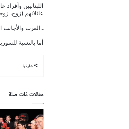
اللبنانيين وأفراد ع
عائلاتهم (زوج، زوجة
ـ العرب والأجانب ال
أما بالنسبة للسوري
شاركها
مقالات ذات صلة