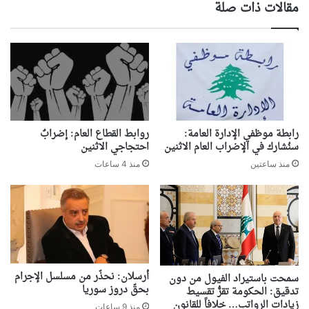
مقالات ذات صلة
رابطة موظفي الإدارة العامة:
روابط القطاع العام: إضرابٌ
سنُشارك في الإضراب العام الاثنين
احتجاجي الاثنين
منذ ساعتين
منذ 4 ساعات
أرسلان: نحذّر من مسلسل الإجرام
سمحت باستيراد الفيول من دون
بحقّ دروز سوريا
تدقيق: الحكومة تقرُّ تقسيط
زيادات الرواتب… خلافاً للقانون
منذ 9 ساعات