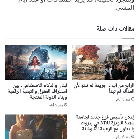
المشي.
مقالات ذات صلة
الرابع من آب… جريمة لم تنتهِ لأن
لبنان والذكاء الاصطناعي: بين
العدالة لم تبدأ
استنزاف العقول والتبعية الرقمية
وبناء الدولة المنتجة
منذ 5 أيام
منذ 5 أيام
إعلان تأسيس فرع جديد لجامعة
سيّدة اللويزة NDU في بيروت
بالتعاون مع الرهبنة الكبوشيَّة
منذ 6 أيام