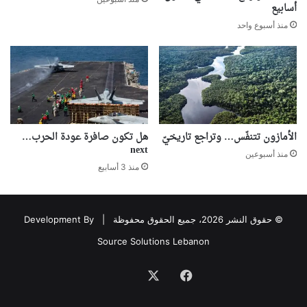
أسابيع
منذ أسبوع واحد
الأمازون تتنفّس… وتراجع تاريخيّ
هل تكون صافرة عودة الحرب…
next
منذ أسبوعين
منذ 3 أسابيع
© حقوق النشر 2026، جميع الحقوق محفوظة |
Development By
Source Solutions Lebanon
فيسبوك
‫X
Association