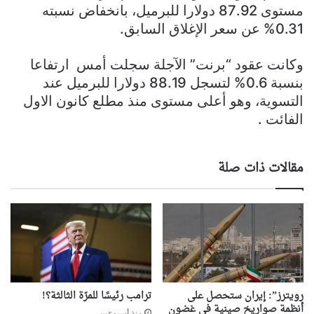
مستوى 87.92 دولارا للبرميل، بانخفاض نسبته
0.31% عن سعر الإغلاق السابق.
وكانت عقود “برنت” الآجلة سجلت أمس ارتفاعا
بنسبة 0.6% لتسجل 88.19 دولارا للبرميل عند
التسوية، وهو أعلى مستوى منذ مطلع كانون الاول
الفائت .
مقالات ذات صلة
رويترز”: إيران ستحصل على
ترامب رئيسًا للمرّة الثالثة؟!
أنظمة صواريخ صينية في غضون
منذ أسبوعين