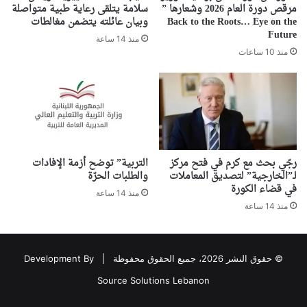
مرقص دورة العام 2026 وشعارها ”
سلامة يتلقى رعاية طبية متواصلة
Back to the Roots… Eye on the
وبيان عائلته يتضمن مغالطات
Future
منذ 14 ساعة
منذ 10 ساعات
رجّي بحث مع كرم في فتح مركز
التربية” توضح أزمة الإفادات
لـ”الخارجية” لتصديق المعاملات
والطلبات الحرّة
في قضاء الكورة
منذ 14 ساعة
منذ 14 ساعة
© حقوق النشر 2026، جميع الحقوق محفوظة |
Development By
Source Solutions Lebanon