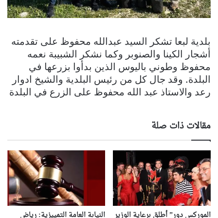
بلدية لبعا تشكر السيد عبدالله محفوظ على تقدمته
أشجار الكينا والصنوبر وكما نشكر الشبيبة نعمه
محفوظ وطوني باليوس الذين بدأوا بزرعها في
البلدة. وقد جال كل من رئيس البلدية والشيخ ادوار
رعد والاستاذ عبد الله محفوظ على الزرع في البلدة
مقالات ذات صلة
الموركس دور” أطلق برعاية الوزير
النيابة العامة التمييزية: رياض