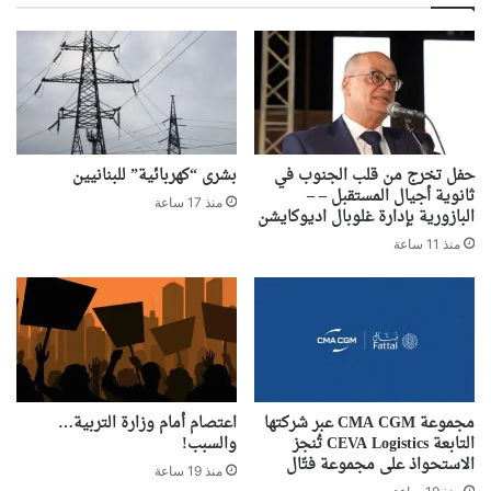
حفل تخرج من قلب الجنوب في
بشرى “كهربائية” للبنانيين
ثانوية أجيال المستقبل – –
منذ 17 ساعة
البازورية بإدارة غلوبال اديوكايشن
منذ 11 ساعة
مجموعة CMA CGM عبر شركتها
اعتصام أمام وزارة التربية…
التابعة CEVA Logistics تُنجز
والسبب!
الاستحواذ على مجموعة فتّال
منذ 19 ساعة