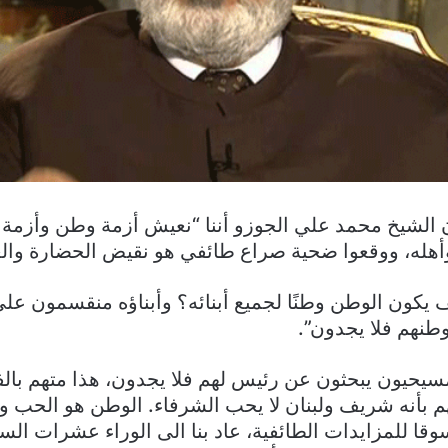
ن الشيخ محمد علي الجوزو أننا “نعيش أزمة وطن وأزمة
هله، ووقعوا ضحية صراع طائفي هو نقيض الحضارة والعل
 يكون الوطن وطنًا لجميع أبنائه؟ وأبناؤه منقسمون عل
طنهم فلا يجدون”.
سيحيون يبحثون عن رئيس لهم فلا يجدون، هذا متهم بالف
تهم بأنه شريف ولبنان لا يحب الشرفاء. الوطن هو الحب وا
وقا للمزايدات الطائفية، عاد بنا الى الوراء عشرات الس