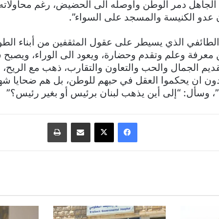
 الجاهل دمر الوطن وأوصله الى الحضيض، رغم محاولاته م
ن عدو الكنيسة والمسجد على السواء”.
 الطائفي الذي يسيطر على عقول المثقفين من أبناء الطو
معرفة وعلم وتقدم وحضارة، ويعود الى الوراء، ويصبح 
القديم الجمال والحب والتعاون والتقارب، ذهب مع الريح، ل
يدون ان يحكموا العقل في حبهم للوطن، بل هم ضحايا ش
، وسأل: “إلى أين يذهب لبنان برئيس أو بغير رئيس؟”
فيسبوك
‫X
مشاركة عبر البريد
طباعة