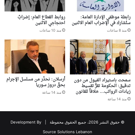
رابطة موظفي الإدارة العامة:
روابط القطاع العام: إضرابٌ
سنُشارك في الإضراب العام الاثنين
احتجاجي الاثنين
منذ 8 ساعات
منذ 10 ساعات
أرسلان: نحذّر من مسلسل الإجرام
سمحت باستيراد الفيول من دون
بحقّ دروز سوريا
تدقيق: الحكومة تقرُّ تقسيط
زيادات الرواتب… خلافاً للقانون
منذ 14 ساعة
منذ 14 ساعة
© حقوق النشر 2026، جميع الحقوق محفوظة |
Development By
Source Solutions Lebanon