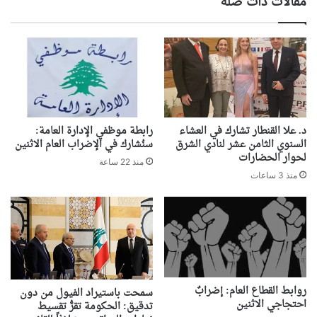
مقالات ذات صلة
د. علا القنطار تشارك في العشاء
رابطة موظفي الإدارة العامة:
السنوي الثامن عشر لنادي الشرق
سنُشارك في الإضراب العام الاثنين
لحوار الحضارات
منذ 22 ساعة
منذ 3 ساعات
روابط القطاع العام: إضرابٌ
سمحت باستيراد الفيول من دون
احتجاجي الاثنين
تدقيق: الحكومة تقرُّ تقسيط