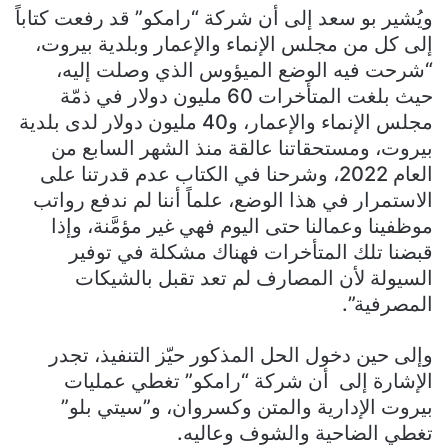
ويُشير بو سعد إلى أن شركة “رامكو” قد رفعت كتاباً
إلى كل من مجلس الإنماء والإعمار وبلدية بيروت،
“شرحت فيه الوضع الميؤوس الذي وصلت إليه،
حيث بلغت المتأخرات 60 مليون دولار في ذمّة
مجلس الإنماء والإعمار، و40 مليون دولار لدى بلدية
بيروت، ومستحقاتنا عالقة منذ الشهر السابع من
العام 2022، وشرحنا في الكتاب عدم قدرتنا على
الاستمرار في هذا الوضع، علماً أننا لم ندفع رواتب
موظفينا وعمالنا حتى اليوم فهي غير مؤمَّنة، وإذا
قبضنا تلك المتأخرات فهناك مشكلة في توفير
السيولة لأن المصارف لم تعد تقبل بالشيكات
المصرفية”.
وإلى حين دخول الحل المذكور حيّز التنفيذ، تجدر
الإشارة إلى أن شركة “رامكو” تغطي عمليات
بيروت الإدارية والمتن وكسروان، و”سيتي بلو”
تغطي الضاحية والشوف وعاليه.