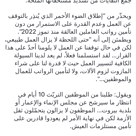
جمع النفايات من تسديد مستحقاتها الملحّة.
ويحذّر من “إطلاق الضوء الأحمر الذي يُنذِر بالتوقف
عن العمل وعدم القدرة على الاستمرار من دون
تأمين رواتب العاملين العالقة منذ تموز 2022”.
ويطمئن إلى أنه “حتى اللحظة لا يزال العمل طبيعي،
لكن في حال توقفنا عن العمل لا يلومنا أحدٌ على هذا
القرار… لقد استسلمنا فعلاً، لم يعد لدينا السيولة
الكافية لتسيير العمل حيث لا قدرة لنا على شراء
المازوت لزوم الآلات، ولا لتأمين الرواتب للعمال
والموظفين…”.
ويقول: طلبنا من الموظفين التريّث 10 أيام في
انتظار ما سيرشح عن مجلس الإنماء والإعمار أو
بلدية بيروت… الموظفون لا يزالون يتحمّلون ثقل
الأزمة لكن في نهاية الأمر لم يعودوا قادرين على
تأمين مستلزمات العيش.