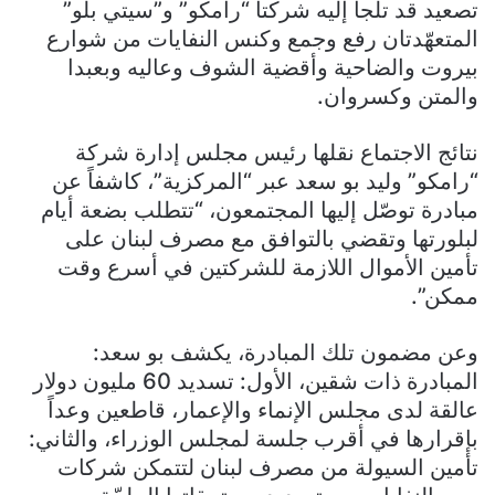
تصعيد قد تلجأ إليه شركتا “رامكو” و”سيتي بلو”
المتعهّدتان رفع وجمع وكنس النفايات من شوارع
بيروت والضاحية وأقضية الشوف وعاليه وبعبدا
والمتن وكسروان.
نتائج الاجتماع نقلها رئيس مجلس إدارة شركة
“رامكو” وليد بو سعد عبر “المركزية”، كاشفاً عن
مبادرة توصّل إليها المجتمعون، “تتطلب بضعة أيام
لبلورتها وتقضي بالتوافق مع مصرف لبنان على
تأمين الأموال اللازمة للشركتين في أسرع وقت
ممكن”.
وعن مضمون تلك المبادرة، يكشف بو سعد:
المبادرة ذات شقين، الأول: تسديد 60 مليون دولار
عالقة لدى مجلس الإنماء والإعمار، قاطعين وعداً
بإقرارها في أقرب جلسة لمجلس الوزراء، والثاني:
تأمين السيولة من مصرف لبنان لتتمكن شركات