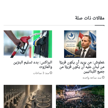
مقالات ذات صلة
غملوش: من يريد أن يكون قريبًا
البراكس: بدء تسليم البنزين
من لبنان عليه أن يكون قريبًا من
والمازوت
جميع اللبنانيين
منذ 3 ساعات
منذ ساعة واحدة