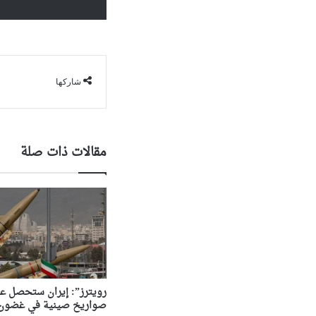
شاركها
مقالات ذات صلة
رويترز”: إيران ستحصل عل
صواريخ صينية في غضون 