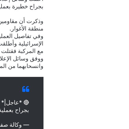
بجراح خطيرة بعملية
وذكرت أن مقاومين 
منطقة الأغوار.
وفي تفاصيل العملي
الإسرائيلية وأطلق
مع المركبة فقتلت إ
ووفق وسائل الإعلام
وانسحابهما من ال
🔴 *عاجل|* و
بجراح بعملية
— وكالة صفا (@Ps