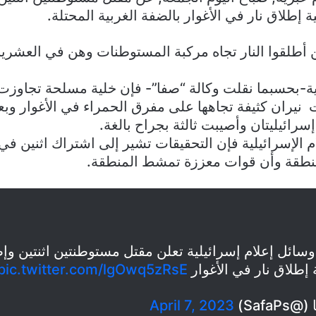
 إطلاق نار في الأغوار بالضفة الغربية المحتلة.
أطلقوا النار تجاه مركبة المستوطنات وهن في العشري
ة-بحسبما نقلت وكالة “صفا”- فإن خلية مسلحة تجاوزت
ت نيران كثيفة تجاهها على مفرق الحمراء في الأغوار و
سرائيليتان وأصيبت ثالثة بجراح بالغة.
 الإسرائيلية فإن التحقيقات تشير إلى اشتراك اثنين في 
منطقة وأن قوات معززة تمشط المنطقة.
سائل إعلام إسرائيلية تعلن مقتل مستوطنتين اثنتين وإصا
 إطلاق نار في الأغوار
pic.twitter.com/lgOwq5zRsE
Safa)
April 7, 2023