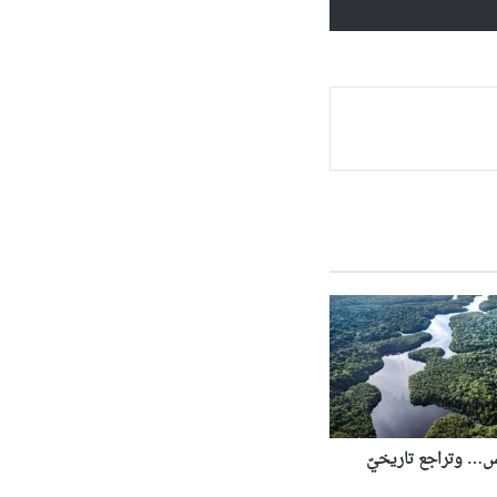
ّس… وتراجع تاريخيّ