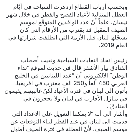
وبحسب أرباب القطاع ازدهرت السياحة في أيّام
العطل المتتالية لأعياد الفصح والفطر في خلال شهر
نيسان، علماً أنّ عدد الوافدين المتوقّع لموسم
الصيف المقبل قد يقترب من الأرقام التي كان
يسجّلها لبنان قبل الأزمة التي انطلقت شرارتها في
العام 2019.
رئيس اتحاد النقابات السياحية ونقيب أصحاب
الفنادق بيار الأشقر قال في حديث لموقع “نداء
الوطن” الالكتروني أن “عدد اللبنانيين في الخليج
العربي 450 ألفاً و250 الف مغترب في افريقيا،
يأتون الى لبنان في فترة الأعياد لكنّ غالبيتهم يقيمون
في منازل الأقارب في لبنان ولا يحجزون في
الفنادق”.
وأشار الى أنه “لا يمكننا التعويل على الاعداد التي
قدمت الى لبنان في عيد الفطر لبناء التوقعات عن
موسم الصيف، لأنّ العطلة في فترة الصيف أطول