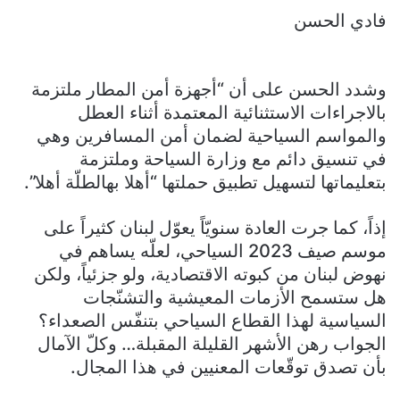
فادي الحسن
وشدد الحسن على أن “أجهزة أمن المطار ملتزمة
بالاجراءات الاستثنائية المعتمدة أثناء العطل
والمواسم السياحية لضمان أمن المسافرين وهي
في تنسيق دائم مع وزارة السياحة وملتزمة
بتعليماتها لتسهيل تطبيق حملتها “أهلا بهالطلّة أهلا”.
إذاً، كما جرت العادة سنويّاً يعوّل لبنان كثيراً على
موسم صيف 2023 السياحي، لعلّه يساهم في
نهوض لبنان من كبوته الاقتصادية، ولو جزئياً، ولكن
هل ستسمح الأزمات المعيشية والتشنّجات
السياسية لهذا القطاع السياحي بتنفّس الصعداء؟
الجواب رهن الأشهر القليلة المقبلة… وكلّ الآمال
بأن تصدق توقّعات المعنيين في هذا المجال.