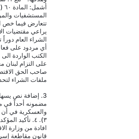
تتعارض فيما خص الب
يراعي مقتضيات الا
الشراء العام دوراً
أي مردود على فعال
على التزام لبنان مع
صاحب الحق الاقتصاد
ملفات الشراء لتحد
3. إضافة نص يسهل
مضمونه أحداً في م
٣). ٤. تأكيد 
افادة من وزارة الا