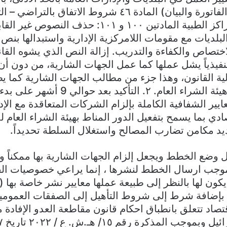
أشمل: المادة ٦٠ (الفاتورة والبيان) المادة ٤٦ شروط الاتفاق بالتراض
المستشفيات والمراكز الطبية المادتين ۱۰۰ و ۱۰۱: حذ
لديات مع مقومات اللامركزية الإدارية واستبدالها بنص 
ختصاص والكفاءة والتدريب. إزالة النص الذي يشوه القا
 تنفيذياً يشل عملها كما عمل الجهات الشارية، من دون أن
ية القانون، وهذا جزء من مطالب الجهات الشارية كما
الكتب الواردة الى هيئة الشراء العام. ٢. الت
ايير الشفافية الكاملة بإلزام الشركات المتعاقدة مع الإ
ي بما يسمح بتفعيل الدور المناط بهيئة الشراء العام 
يد مكامن تضارب المصالح واستغلال السلطة تحديداً.
 وضع الخطط ويجعل إلزام الجهات الشارية بها ممكناً و
وجب ارسال الخطط لنشرها ، إنما يراعي خصوصيات القو
المؤكد بإضافة شرط إلى شروط التأهيل إلى الصفقات العموم
قتصاد تتعلق بانطباق احكام قانون مقاطعة العدو الإفادة
قانون