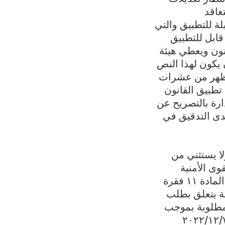
ي – التعاقد
ف النصوص غير القابلة للتطبيق والتي
قابل للتطبيق
نون ويعطي هيئة
 يكون لهذا النص
 يظهر من عشرات
أكيد بعد حوالي 9 أشهر على بدء تطبيق القانون
دارة بالتصريح عن
لدى التدقيق في
لا يستثني من
ى الأمنية
والعسكرية في أن يكون لها بالنظر إلى طبيعة عملها معايير نشر خاصة بها (المادة ١١ فقرة
ية يتعلق بطلب
 مطلوبة بموجب
 مقاطعة إسرائيل وبموجب المذكرة رقم ١٥/ هـ.ش. ع / ۲۰۲۲ تاریخ ۲۰۲۲/۱۲/۷