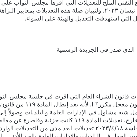
 التقني الملح للتعديلات التي اقرها مجلس النواب على 
العام في جلسة ١٨ نيسان ٢٠٢٣، ولتبيان صلة هذه التعديلات بمعايي
 التي استهدفت التعديل والهيئة على السواء.
 الذي صدر في الجريدة الرسمية
ات قانون الشراء العام التي اقرت في جلسة مجلس النوا
التعديل باقتراح قانون معجل مكرر؟ ا
 بات العمل شبه مشلول في الإدارات العامة والبلديات وصولاً إل
الدبلوماسية في الخارج. تعديلات المادة ۱۱۹ كانت جزئية وقا
ا: – مع ١. تسيير العمل في البلديات والإدارات العامة بالحد الأدنى،