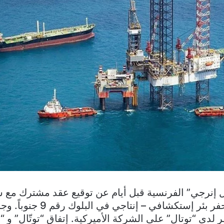
 إنرجي” الفرنسية قبل أيام عن توقيع عقد مشترك مع 
أوشن” الأميركية لحفر بئر إستكش
لدى “توتال” على الشركة الأميركية. إتفاق “توتّال” و 