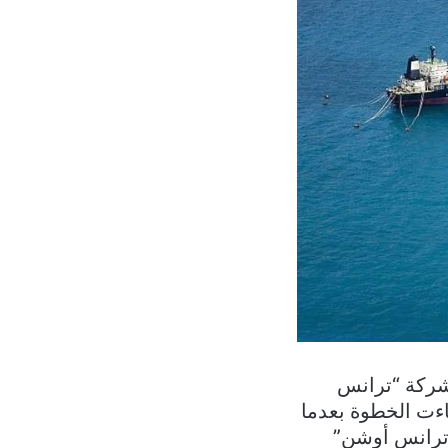
شركة “ترانس
افي – إنتاجي في البلوك رقم 9 جنوباً. وجاءت الخطوة بعدما
“ترانس أوشن”