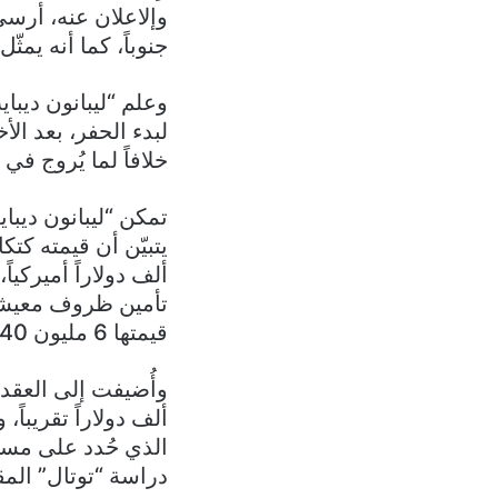
وإلاعلان عنه، أرسى
جنوباً، كما أنه يمث
وعلم “ليبانون ديب
لبدء الحفر، بعد ال
خلافاً لما يُروج في
تمكن “ليبانون ديبا
تأمين ظروف معيشة 
قيمتها 6 مليون 240 ألف دولاراً أميركياً).
دراسة “توتال” المقد