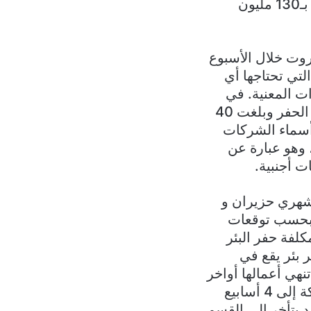
وتجهيزه وتحضيره وحفره مع كل ما يرافق ذلك من لوازم لوجستية ومعدات بـ130 مليون
روت خلال الأسبوع
التي تحتاجها أي
ت المعنية. في
الطريق إلى ذلك، قطعت شركة “توتال” شوطاً في مجال تأمين مسلتزمات الحفر وبلغت 40
أسماء الشركات
 وهو عبارة عن
ت أجنبية.
 شهري حزيران و
 وبحسب توقعات
ف في بيروت، فإن الحفّارة “Transocean Barents” المكلفة حفر البئر
فر بئر يقع في
 أن تنهي أعمالها أواخر
شهر تموز أو آب المقبلين. وفي حال حصول اكتشاف في البئر، تحتاج الشركة إلى 4 أسابيع
قد يتأخر إلى القسم