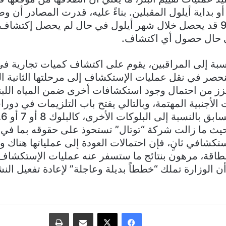
و بداية أيلول المقبلين. بناءً عليه، قدرت المصادر أن وص
موقعها في البلوك 9 قد يحصل خلال شهر أيلول في حال لم يحصل إك
ي حال حصول أي اكتشاف.
نسبة إلى المراقبين، يقوم على اكتشاف كميات تجارية في 
صر في نقل عمليات الإستكشاف إلى مرحلتها الثانية التي
 تعزز من احتمال وجود استكشافات أخرى ضمن المياه اللبنا
أجنبية المهتمة، وبالتالي يفتح باب التلزيمات في دورا
اف
ى البلوك رقم 4 حيث ما زالت شركة “توتال” تستحوذ على حقوقه بما 
ستكشافي ثانٍ، فإن احتمالات العودة إلى عملياتها هناك وف
طاقة، مرهون بنتائج ما ستسفر عنه عمليات الإستكشاف
 أن الوزارة تملك “خططاً بديلة وعاجلة” لإعادة تفعيل ا
فيسبوك
‫X
مشاركة عبر البريد
طباعة