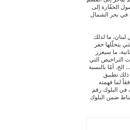
ول الحفّارة إلى
تشاف في بحر الشمال
لبنان، ما لذلك
 يتخلّلها حفر
نية، ما سيعزز
ت التراخيص التي
تتحها لبنان في السابق بالنسبة إلى البلوكات الأخرى، كالبلوك 8 أو 7 أو 6… الخ. أمّا بالنسبة
في ذلك تطبيق
قاً لما فهمته
 في البلوك رقم
لنشاط ضمن البلوك