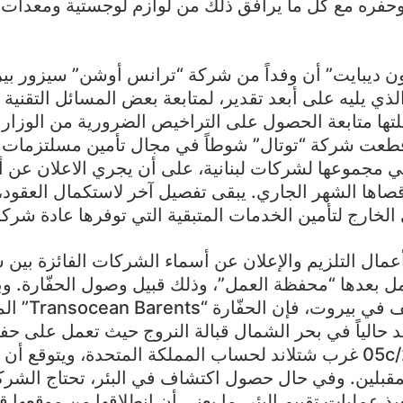
نون ديبايت” أن وفداً من شركة “ترانس أوشن” سيزور بي
لذي يليه على أبعد تقدير، لمتابعة بعض المسائل التقنية 
تها متابعة الحصول على التراخيص الضرورية من الوزارا
في مجموعها لشركات لبنانية، على أن يجري الاعلان عن 
قصاها الشهر الجاري. يبقى تفصيل آخر لاستكمال العقود،
لخارج لتأمين الخدمات المتبقية التي توفرها عادة شركا
عمال التلزيم والإعلان عن أسماء الشركات الفائزة بين
تمل بعدها “محفظة العمل”، وذلك قبيل وصول الحفّارة.
مصادر متابعة للمل
وك 9، تتواجد حالياً في بحر الشمال قبالة النروج حيث تعمل على ح
منطقة البلوك 05c/206 غرب شتلاند لحساب المملكة المتحدة، ويتوقع
فيذ عمليات تقييم البئر، ما يعني أن انطلاقها من موقعها 