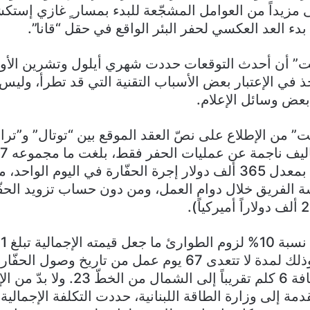
 مزيداً من العوامل المشجّعة للبدء بمسار ٍ غازي إستك
ّل بدء العد العكسي لحفر البئر الواقع في حقل “قانا”.
ايت” أن أحدث التوقعات حددت شهري أيلول وتشرين الأول 
أخذ في الإعتبار بعض الأسباب التقنية التي قد تطرأ، ولي
 بعض وسائل الإعلام.
يت” من الإطلاع على نصّ العقد الموقع بين “توتال” و”
ألف دولاراً أميركياً، بمعدل 365 ألف دولار إجرة الحفّارة في اليوم 
الفريق خلال دوام العمل، ومن دون حساب تزويد الحفّا
ألف دولاراً تقريباً، وذلك لمدة لا تتعدى 67 يوم عمل من تاري
الذي حُدد على مسافة 6 كلم تقريباً إلى الشم
مة إلى وزارة الطاقة اللبنانية، حددت التكلفة الإجمالية ل