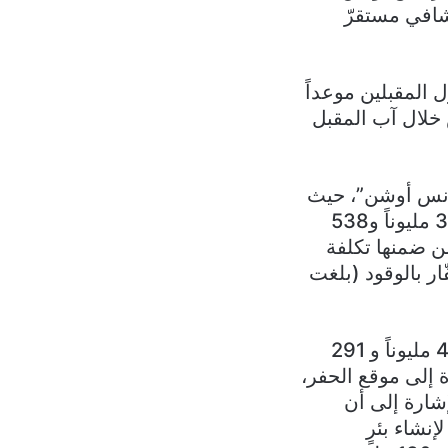
شافي مستقرّ
المقبلين موعداً
س خلال آب المقبل
ترانس أوشن”، حيث
يتبيّن أن قيمته كتكاليف ناجمة عن عمليات الحفر فقط، بلغت ما مجموعه 37 مليوناً و538
الواحد، من ضمنها تكلفة
ر بالوقود (بلغت
وأُضيفت إلى العقد نسبة 10% لزوم الطوارئ ما جعل قيمته الإجمالية تبلغ 41 مليوناً و 291
خ وصول الحفّارة إلى موقع الحفر،
ال من الخطّ 23. ولا بدّ من الإشارة إلى أن
إنشاء بئرٍ