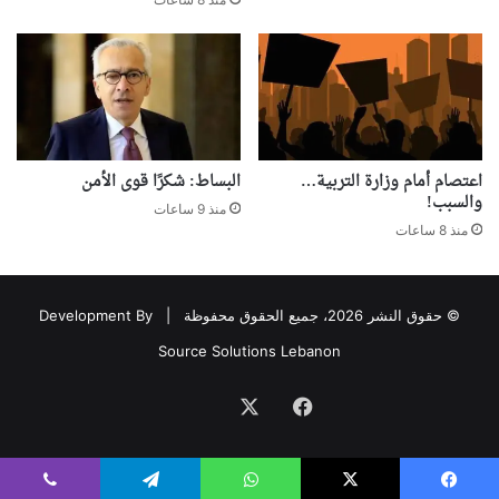
اعتصام أمام وزارة التربية…
البساط: شكرًا قوى الأمن
والسبب!
منذ 9 ساعات
منذ 8 ساعات
© حقوق النشر 2026، جميع الحقوق محفوظة |
Development By
Source Solutions Lebanon
فيسبوك
‫X
Association
avec