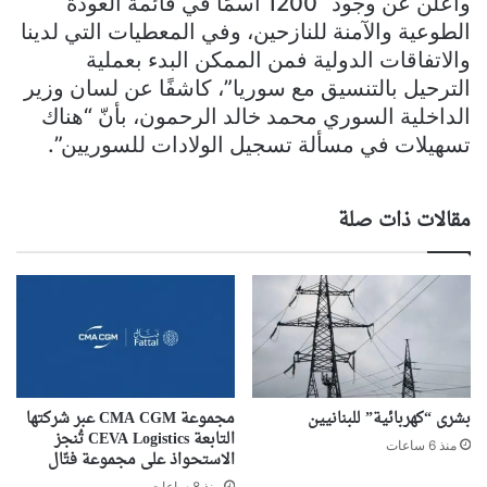
وأعلن عن وجود “1200 اسمًا في قائمة العودة
الطوعية والآمنة للنازحين، وفي المعطيات التي لدينا
والاتفاقات الدولية فمن الممكن البدء بعملية
الترحيل بالتنسيق مع سوريا”، كاشفًا عن لسان وزير
الداخلية السوري محمد خالد الرحمون، بأنّ “هناك
تسهيلات في مسألة تسجيل الولادات للسوريين”.
مقالات ذات صلة
بشرى “كهربائية” للبنانيين
مجموعة CMA CGM عبر شركتها
التابعة CEVA Logistics تُنجز
منذ 6 ساعات
الاستحواذ على مجموعة فتّال
منذ 8 ساعات