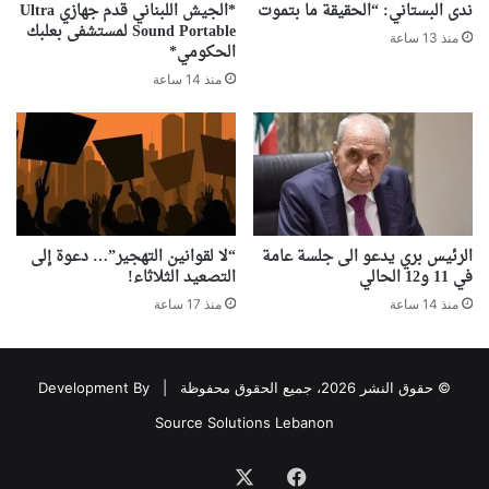
ندى البستاني: “الحقيقة ما بتموت
*الجيش اللبناني قدم جهازي Ultra
Sound Portable لمستشفى بعلبك
منذ 13 ساعة
الحكومي*
منذ 14 ساعة
الرئيس بري يدعو الى جلسة عامة
“لا لقوانين التهجير”… دعوة إلى
في 11 و12 الحالي
التصعيد الثلاثاء!
منذ 14 ساعة
منذ 17 ساعة
© حقوق النشر 2026، جميع الحقوق محفوظة |
Development By
Source Solutions Lebanon
فيسبوك
‫X
Association