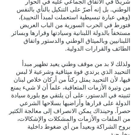
شريكاً في الاتفاق الجماعي عليه في الحوار
الوطني. بل إنه أصرّ على التنكيل بالنأي بالنفس
(وهي عبارة تبسيطية استعملت لمبدأ التحييد)،
فتورط في الحرب السورية من الباب العريض
مستخفاً بالدولة اللبنانية وسيادتها وقرارها وبسائر
اللبنانيين وبالميثاق الوطني والدستور واتفاق
الطائف والقرارات الدولية.
ولذلك لا بد من موقف وطني يعيد تظهير مبدأ
التحييد الذي يرتدي قوة ميثاقية وشرعية لا لبس
فيها، لأن التحييد يمثل ركناً من أركان خلاص لبنان
من وتيرة الأزمات المتعاقبة، علماً أن لا شيء يمنع
ثتبيته في الدستور، على أن يلتقي مع بلورة سيادة
الدولة على قرارها وأراضيها بسلاحها الشرعي
حصراً. وحينذاك يمكن الانصراف إلى معالجة الكثير
من الملفات والأزمات والمشكلات والإشكالات،
بروح الشراكة وبعيداً من أي ضغوط داخلية
وخارجية.