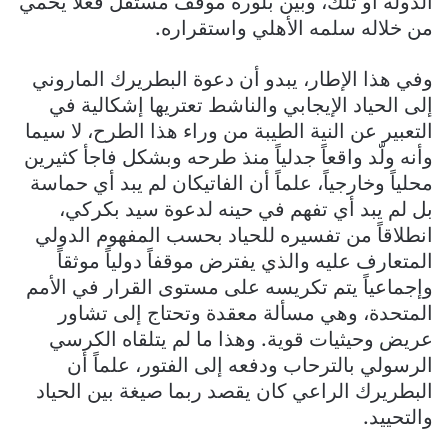
الدولة أو تلك، وبين بلورة موقف مستقل فعلاً يحمي
من خلاله سلمه الأهلي واستقراره.
وفي هذا الإطار، يبدو أن دعوة البطريرك الماروني
إلى الحياد الإيجابي والناشط تعتريها إشكالية في
التعبير عن النية الطيبة من وراء هذا الطرح، لا سيما
وأنه ولّد واقعاً جدلياً منذ طرحه وبشكل فاجأ كثيرين
محلياً وخارجياً، علماً أن الفاتيكان لم يبد أي حماسة
بل لم يبد أي تفهم في حينه لدعوة سيد بكركي،
انطلاقاً من تفسيره للحياد بحسب المفهوم الدولي
المتعارف عليه والذي يفترض موقفاً دولياً موثقاً
وإجماعياً يتم تكريسه على مستوى القرار في الأمم
المتحدة، وهي مسألة معقدة وتحتاج إلى تشاور
عريض وحيثيات قوية. وهذا ما لم يتلقاه الكرسي
الرسولي بالترحاب ودفعه إلى الفتور، علماً أن
البطريرك الراعي كان يقصد ربما صيغة بين الحياد
والتحييد.