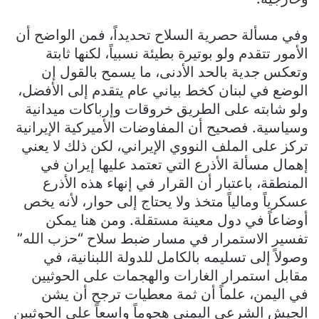
وفي مسألة حصرية السلاح تحديداً، فمن الواضح أن
الأمور تتقدم ولو بوتيرة بطيئة نسبياً، لكنها ثابتة
وتعكس جدية بالحد الأدنى، ما يسمح بالقول إن
الوضع في لبنان كخط بياني عام يتقدم إلى الأفضل،
ولو شابته على الطريق خروقات وإرباكات ميدانية
وسياسية. فصحيح أن المفاوضات الأميركية الإيرانية
تركز على الملف النووي الإيراني، لكن ذلك لا يعني
إهمال مسألة الأذرع التي تعتمد عليها إيران في
المنطقة، باعتبار أن القرار في إنهاء هذه الأذرع
عسكرياً ومالياً متخذ ولا يحتاج إلى حوار، لأنه يخص
أوضاعاً في دول معينة مستقلة. ومن هنا يمكن
تفسير الاستمرار في مسار ضبط سلاح “حزب الله”
وصولاً إلى تسليمه بالكامل للدولة اللبنانية، في
مقابل استمرار الغارات والهجمات على الحوثيين
في اليمن، علماً أن ثمة معطيات ترجح أن يشن
الجيش الشرعي اليمني هجوماً واسعاً على الحوثيين