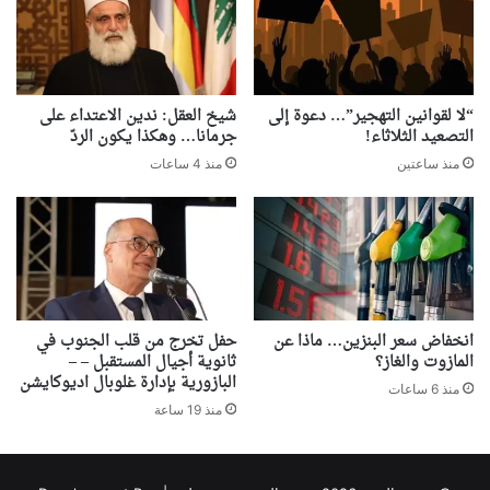
“لا لقوانين التهجير”… دعوة إلى
شيخ العقل: ندين الاعتداء على
التصعيد الثلاثاء!
جرمانا… وهكذا يكون الردّ
منذ ساعتين
منذ 4 ساعات
انخفاض سعر البنزين… ماذا عن
حفل تخرج من قلب الجنوب في
المازوت والغاز؟
ثانوية أجيال المستقبل – –
البازورية بإدارة غلوبال اديوكايشن
منذ 6 ساعات
منذ 19 ساعة